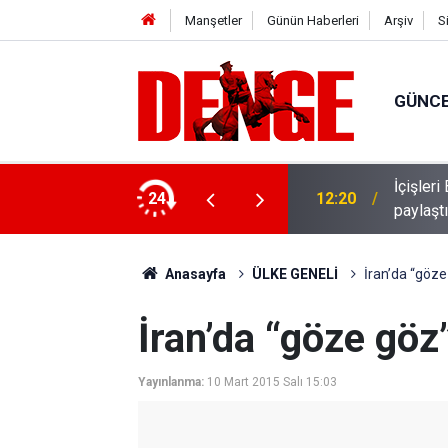
Manşetler
Günün Haberleri
Arşiv
S
GÜNC
İçişler
üş mesaisi başladı
24
12:20
paylaşt
Anasayfa
ÜLKE GENELİ
İran’da “göze
İran’da “göze göz
Yayınlanma:
10 Mart 2015 Salı 15:03