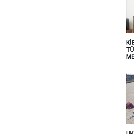
Kİ
TÜ
ME
ÜL
UK