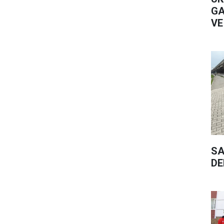
GA
VE
SA
DE