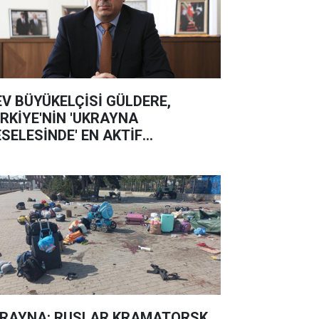
EV BÜYÜKELÇİSİ GÜLDERE,
RKİYE'NİN 'UKRAYNA
SELESİNDE' EN AKTİF
KELERDEN OLDUĞUNU SÖYLEDİ
RAYNA: RUSLAR KRAMATORSK