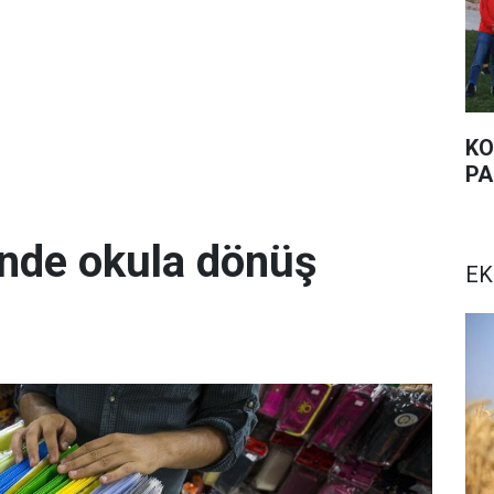
KO
PA
ünde okula dönüş
EK