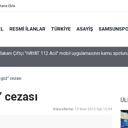
itene Ekle
EL
RESMI İLANLAR
TÜRKİYE
ASAYİŞ
SAMSUNSP
i Bakanı Çiftçi "HAYAT 112 Acil" mobil uygulamasının kamu spotun
ı
 göz” cezası
” cezası
ÜL
Güncelleme:
10 Mart 2015 Salı 15:04