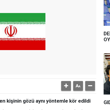
DE
OY
den kişinin gözü aynı yöntemle kör edildi
GI