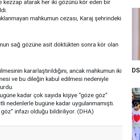
ne kezzap atarak her iki gözünü kör eden bir
di.
açıklanmayan mahkumun cezası, Karaj şehrindeki
mun sağ gözüne asit döktükten sonra kör olan
DS
lmesinin kararlaştırıldığını, ancak mahkumun iki
mesi ve bu dileğin kabul edilmesi nedeniyle
yurdu.
 bugüne kadar çok sayıda kişiye “göze göz”
itli nedenlerle bugüne kadar uygulanmamıştı.
 göz” infazı olduğu bildiriliyor. (DHA)