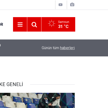
Samsun
OR
31 °C
u
11:56
Teklif reddedildi
Günün tüm
haberleri
KE GENELİ