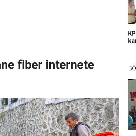
KP
kar
ne fiber internete
BÖ