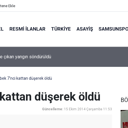
itene Ekle
EL
RESMI İLANLAR
TÜRKİYE
ASAYİŞ
SAMSUNSP
e çıkan yangın söndürüldü
ebek 7'nci kattan düşerek öldü
i kattan düşerek öldü
BÖ
Güncelleme:
15 Ekim 2014 Çarşamba 11:53