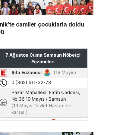
nik'te camiler çocuklarla doldu
tı