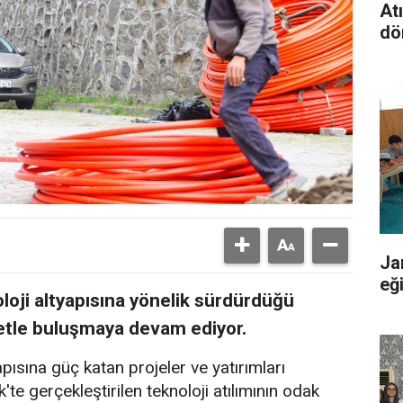
At
dö
Ja
eğ
oloji altyapısına yönelik sürdürdüğü
rnetle buluşmaya devam ediyor.
apısına güç katan projeler ve yatırımları
'te gerçekleştirilen teknoloji atılımının odak