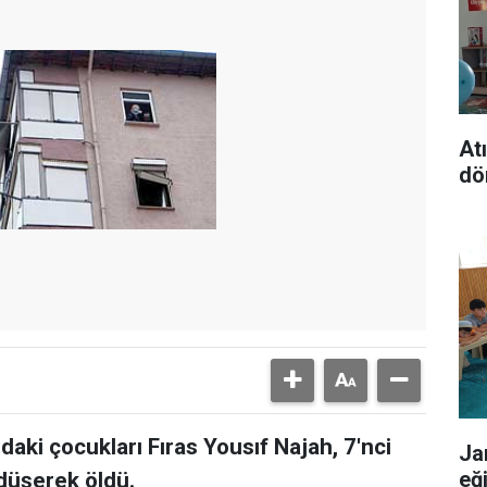
At
dö
daki çocukları Fıras Yousıf Najah, 7'nci
Ja
eğ
düşerek öldü.