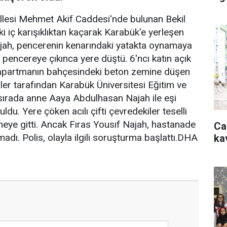
allesi Mehmet Akif Caddesi'nde bulunan Bekil
i iç karışıklıktan kaçarak Karabük'e yerleşen
 Najah, pencerenin kenarındaki yatakta oynamaya
 pencereye çıkınca yere düştü. 6'ncı katın açık
 apartmanın bahçesindeki beton zemine düşen
iler tarafından Karabük Üniversitesi Eğitim ve
 sırada anne Aaya Abdulhasan Najah ile eşi
u. Yere çöken acılı çifti çevredekiler teselli
aneye gitti. Ancak Fıras Yousıf Najah, hastanade
Ca
dı. Polis, olayla ilgili soruşturma başlattı.DHA
ka