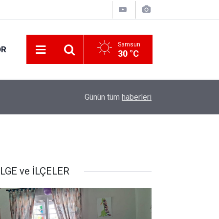
Samsun
OR
30 °C
12:12
Jandarma ekipleri öğrencilere trafik eğitimi verd
Günün tüm
haberleri
LGE ve İLÇELER