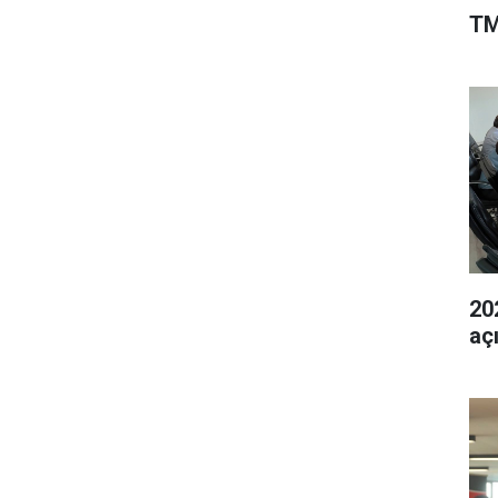
TM
202
aç