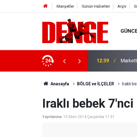
Manşetler
Günün Haberleri
Arşiv
S
GÜNC
ne dönüştürüldü
24
12:39
Markett
Anasayfa
BÖLGE ve İLÇELER
Iraklı b
Iraklı bebek 7'nc
Yayınlanma:
15 Ekim 2014 Çarşamba 11:51