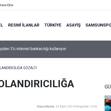
itene Ekle
EL
RESMI İLANLAR
TÜRKİYE
ASAYİŞ
SAMSUNSP
n Fink yeni sezon rotasını çizdi
ANDIRICILIĞA GÖZALTI
OLANDIRICILIĞA
GÜ
Güncelleme:
23 Ekim 2014 Perşembe 13:06