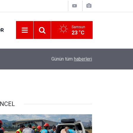
Samsun
OR
23 °C
17:21
Vatandaşlar evlerinden danışmanlık hizmeti alab
Günün tüm
haberleri
NCEL