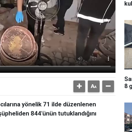
ku
Sa
8 
ıcılarına yönelik 71 ilde düzenlenen
üpheliden 844'ünün tutuklandığını