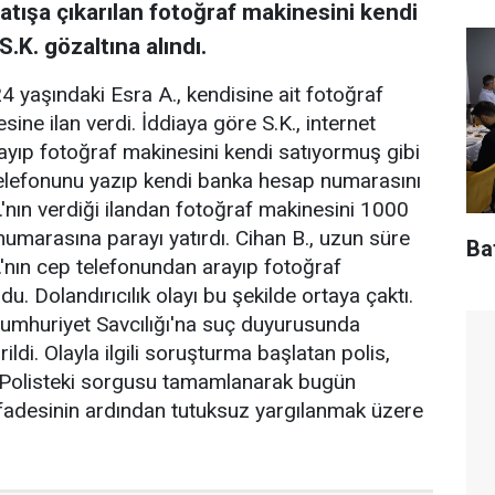
tışa çıkarılan fotoğraf makinesini kendi
.K. gözaltına alındı.
4 yaşındaki Esra A., kendisine ait fotoğraf
sine ilan verdi. İddiaya göre S.K., internet
alayıp fotoğraf makinesini kendi satıyormuş gibi
n telefonunu yazıp kendi banka hesap numarasını
K.'nın verdiği ilandan fotoğraf makinesini 1000
numarasına parayı yatırdı. Cihan B., uzun süre
Baf
'nın cep telefonundan arayıp fotoğraf
 Dolandırıcılık olayı bu şekilde ortaya çaktı.
cumhuriyet Savcılığı'na suç duyurusunda
ldi. Olayla ilgili soruşturma başlatan polis,
ı. Polisteki sorgusu tamamlanarak bugün
 ifadesinin ardından tutuksuz yargılanmak üzere