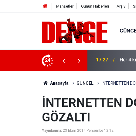
Manşetler
Günün Haberleri
Arşiv
S
GÜNC
lığı kullanıyor
24
17:23
Thorste
Anasayfa
GÜNCEL
İNTERNETTEN DOL
İNTERNETTEN D
GÖZALTI
Yayınlanma:
23 Ekim 2014 Perşembe 12:12