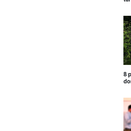
8 
do