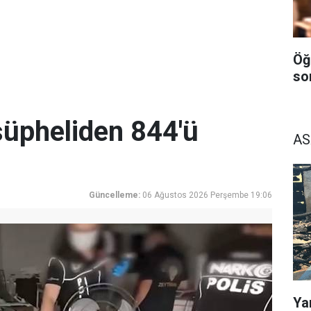
Öğ
so
üpheliden 844'ü
AS
Güncelleme:
06 Ağustos 2026 Perşembe 19:06
Ya