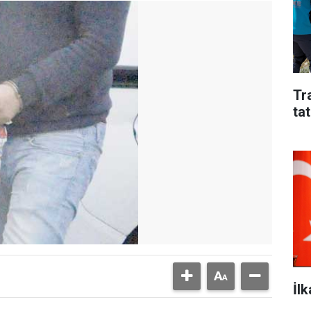
Tr
tat
İl