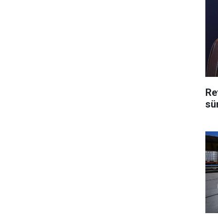
Re
sü