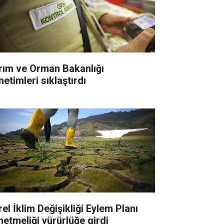
rım ve Orman Bakanlığı
etimleri sıklaştırdı
el İklim Değişikliği Eylem Planı
netmeliği yürürlüğe girdi