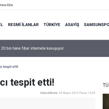
itene Ekle
EL
RESMI İLANLAR
TÜRKİYE
ASAYİŞ
SAMSUNSP
e 20 bin hane fiber internete kavuşuyor
 tespit etti!
ı tespit etti!
TÜ
Güncelleme:
03 Mayıs 2015 Pazar 14:06