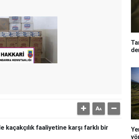
Ta
den
kaçakçılık faaliyetine karşı farklı bir
Yer
yö