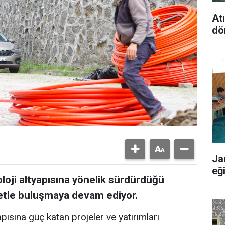
At
dö
Ja
eğ
oloji altyapısına yönelik sürdürdüğü
rnetle buluşmaya devam ediyor.
apısına güç katan projeler ve yatırımları