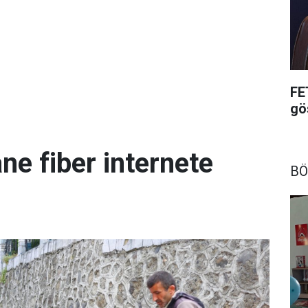
FE
gö
ne fiber internete
BÖ