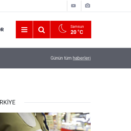
Samsun
OR
20 °C
17:00
30 ilde DEAŞ terör örgütüne yönelik operasyon!
Günün tüm
haberleri
RKİYE