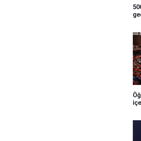
500
geç
Öğ
iç