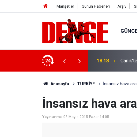
Manşetler
Günün Haberleri
Arşiv
S
GÜNC
ylül’e kadar devam edecek
24
18:18
Canik't
Anasayfa
TÜRKİYE
İnsansız hava aracı
İnsansız hava arac
Yayınlanma:
03 Mayıs 2015 Pazar 14:05