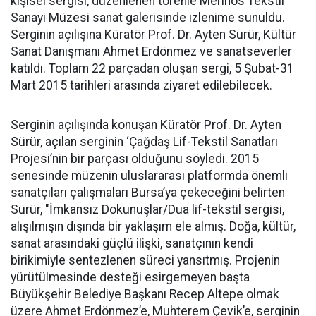
kişisel sergisi, düzenlenen törenle Merinos Tekstil
Sanayi Müzesi sanat galerisinde izlenime sunuldu.
Serginin açılışına Küratör Prof. Dr. Ayten Sürür, Kültür
Sanat Danışmanı Ahmet Erdönmez ve sanatseverler
katıldı. Toplam 22 parçadan oluşan sergi, 5 Şubat-31
Mart 2015 tarihleri arasında ziyaret edilebilecek.
Serginin açılışında konuşan Küratör Prof. Dr. Ayten
Sürür, açılan serginin ‘Çağdaş Lif-Tekstil Sanatları
Projesi’nin bir parçası olduğunu söyledi. 2015
senesinde müzenin uluslararası platformda önemli
sanatçıları çalışmaları Bursa’ya çekeceğini belirten
Sürür, "İmkansız Dokunuşlar/Dua lif-tekstil sergisi,
alışılmışın dışında bir yaklaşım ele almış. Doğa, kültür,
sanat arasındaki güçlü ilişki, sanatçının kendi
birikimiyle sentezlenen süreci yansıtmış. Projenin
yürütülmesinde desteği esirgemeyen başta
Büyükşehir Belediye Başkanı Recep Altepe olmak
üzere Ahmet Erdönmez’e, Muhterem Çevik’e, serginin