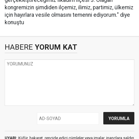
gerçekleştireceğimiz İlkadım İlçesi 3. Olağan
kongremizin şimdiden ilçemiz, ilimiz, partimiz, ülkemiz
için hayırlara vesile olmasını temenni ediyorum." diye
konuştu
HABERE
YORUM KAT
UYARI:
Küfür, hakaret, rencide edici cümleler veya imalar, inançlara saldırı