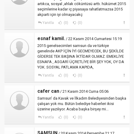
artıkca, sosyal ,ahlak cöküntüsü arttı. hükümet 2015
seçimlerine kadar iç piyasaya rahatlatmazsa 2015
akparti için iyi olmayacakç
Yanıtla
(0)
(0)
esnaf kamil.
/ 22 Kasım 2014 Cumartesi 15:19
2015 genelsecimleri samsun da ve türkiye
genelinde AKP İÇİN İYİ GECMEYECEK, BU ŞEKİLDE
GİDERSE TEK BAŞINA İKTİDAR OLMAZ. EMEKLİYE
ESNAFA , ASGARİ ÜÇRETLİYE BİR ŞEY YOK, OY DA
YOK. SOSYAL PATLAMA KAPIDA,
Yanıtla
(0)
(0)
cafer can
/ 21 Kasım 2014 Cuma 05:06
Samsun' da Kavak ve İlkadım Belediyesinden başka
çalışan yok mu. Bütün belediye haberleri ikisi
üzerine yazılıyor. Acaba başka birşey mi...
Yanıtla
(0)
(0)
SAMSUN
/ 20 Kasım 2014 Perşembe 21:17