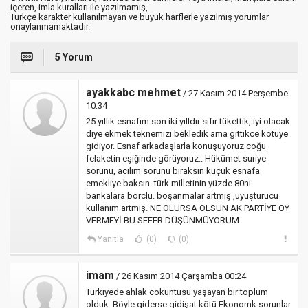
içeren, imla kuralları ile yazılmamış,
Türkçe karakter kullanılmayan ve büyük harflerle yazılmış yorumlar
onaylanmamaktadır.
5 Yorum
ayakkabc mehmet
/ 27 Kasım 2014 Perşembe
10:34
25 yıllık esnafım son iki yılldır sıfır tükettik, iyi olacak
diye ekmek teknemizi bekledik ama gittikce kötüye
gidiyor. Esnaf arkadaşlarla konuşuyoruz coğu
felaketin eşiğinde görüyoruz.. Hükümet suriye
sorunu, acılım sorunu bıraksın küçük esnafa
emekliye baksın. türk milletinin yüzde 80ni
bankalara borclu. boşanmalar artmış ,uyuşturucu
kullanım artmış. NE OLURSA OLSUN AK PARTİYE OY
VERMEYİ BU SEFER DÜŞÜNMÜYORUM.
Yanıtla
(0)
(0)
imam
/ 26 Kasım 2014 Çarşamba 00:24
Türkiyede ahlak cöküntüsü yaşayan bir toplum
olduk. Böyle giderse gidişat kötü.Ekonomk sorunlar