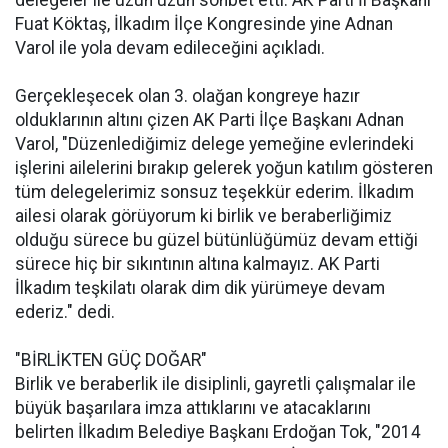
delegeler ile uzun uzun sohbet etti. AK Parti İl Başkanı
Fuat Köktaş, İlkadım İlçe Kongresinde yine Adnan
Varol ile yola devam edileceğini açıkladı.
Gerçekleşecek olan 3. olağan kongreye hazır
olduklarının altını çizen AK Parti İlçe Başkanı Adnan
Varol, "Düzenlediğimiz delege yemeğine evlerindeki
işlerini ailelerini bırakıp gelerek yoğun katılım gösteren
tüm delegelerimiz sonsuz teşekkür ederim. İlkadım
ailesi olarak görüyorum ki birlik ve beraberliğimiz
olduğu sürece bu güzel bütünlüğümüz devam ettiği
sürece hiç bir sıkıntının altına kalmayız. AK Parti
İlkadım teşkilatı olarak dim dik yürümeye devam
ederiz." dedi.
"BİRLİKTEN GÜÇ DOĞAR"
Birlik ve beraberlik ile disiplinli, gayretli çalışmalar ile
büyük başarılara imza attıklarını ve atacaklarını
belirten İlkadım Belediye Başkanı Erdoğan Tok, "2014