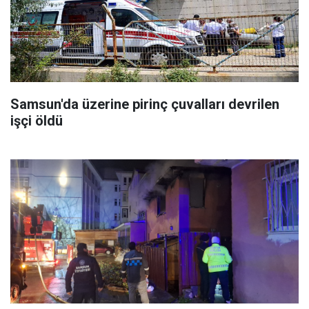
Samsun'da üzerine pirinç çuvalları devrilen
işçi öldü