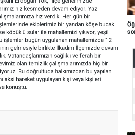
Başkanı Erdoğan Tok, "İlçe genelimizde
larımız hız kesmeden devam ediyor. Yaz
çalışmalarımıza hız verdik. Her gün bir
Öğ
şlemlerinde ekiplerimiz bir yandan köşe bucak
so
 köpüklü sular ile mahallemizi yıkıyor, yeşil
 Bu işlemler bugün uygulanan mahallemizde 12
rının gelmesiyle birlikte İlkadım İlçemizde devam
ik. Vatandaşlarımızın sağlıklı ve ferah bir
evimiz olan temizlik çalışmalarımızda hiç bir
yoruz. Bu doğrultuda halkımızdan bu yapılan
ı aksi hareket uygulayan kişi veya kişileri
ye konuştu.