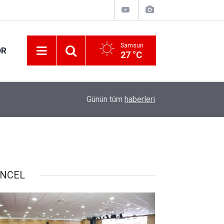
Samsun
OR
27 °C
09:30
Samsun’da 144,6 milyar liralık 417 proje yürütül
Günün tüm
haberleri
NCEL