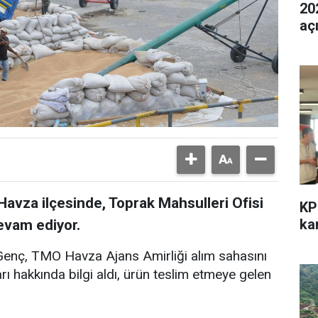
202
aç
avza ilçesinde, Toprak Mahsulleri Ofisi
KP
kar
evam ediyor.
enç, TMO Havza Ajans Amirliği alım sahasını
ı hakkında bilgi aldı, ürün teslim etmeye gelen