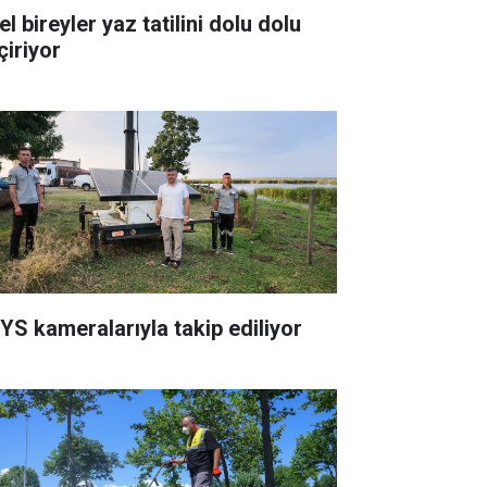
l bireyler yaz tatilini dolu dolu
çiriyor
YS kameralarıyla takip ediliyor