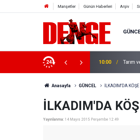
Manşetler
Günün Haberleri
Arşiv
S
GÜNC
yor
24
10:00
Tarım v
Anasayfa
GÜNCEL
İLKADIM'DA KÖŞE
İLKADIM'DA KÖŞ
Yayınlanma:
14 Mayıs 2015 Perşembe 12:49