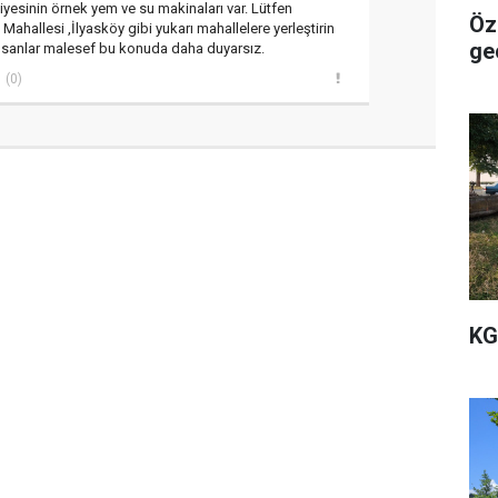
yesinin örnek yem ve su makinaları var. Lütfen
Öze
la Mahallesi ,İlyasköy gibi yukarı mahallelere yerleştirin
ge
insanlar malesef bu konuda daha duyarsız.
(0)
KG