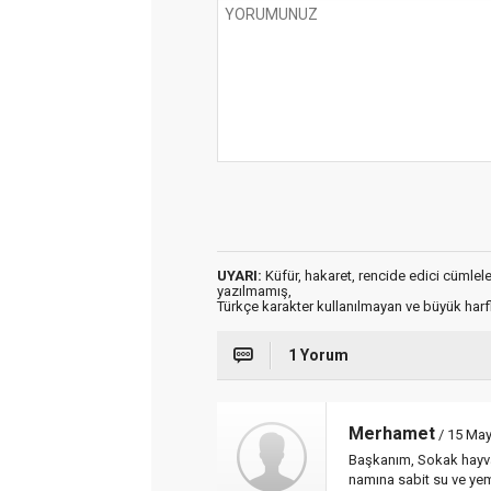
UYARI:
Küfür, hakaret, rencide edici cümleler 
yazılmamış,
Türkçe karakter kullanılmayan ve büyük har
1 Yorum
Merhamet
/ 15 May
Başkanım, Sokak hayvan
namına sabit su ve yem