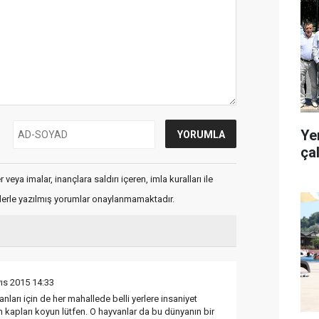
Ye
ça
veya imalar, inançlara saldırı içeren, imla kuralları ile
flerle yazılmış yorumlar onaylanmamaktadır.
ıs 2015 14:33
ları için de her mahallede belli yerlere insaniyet
 kapları koyun lütfen. O hayvanlar da bu dünyanın bir