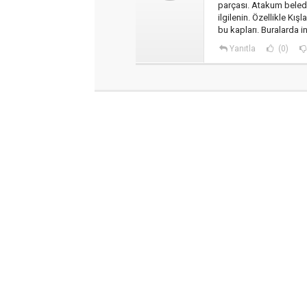
parçası. Atakum beledi
ilgilenin. Özellikle Kış
bu kapları. Buralarda 
Yanıtla
(0)