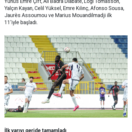
Yunus Emre Çift, Ali Badra Diabaté, Logi Tómasson,
Yalçın Kayan, Celil Yüksel, Emre Kılınç, Afonso Sousa,
Jaurès Assoumou ve Marius Mouandilmadji ilk
11'iyle başladı.
İlk yarıyı geride tamamladı