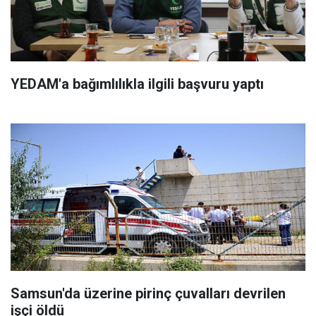
YEDAM'a bağımlılıkla ilgili başvuru yaptı
Samsun'da üzerine pirinç çuvalları devrilen
işçi öldü