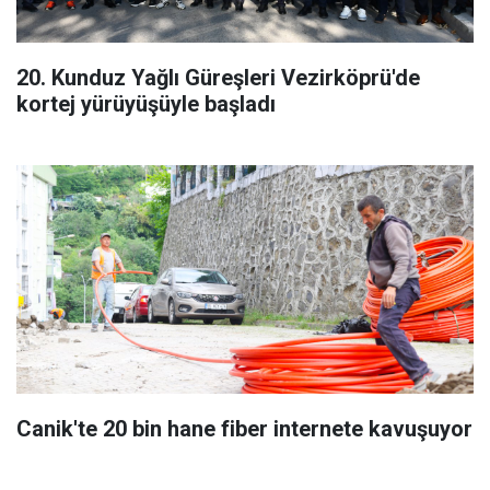
20. Kunduz Yağlı Güreşleri Vezirköprü'de
kortej yürüyüşüyle başladı
Canik'te 20 bin hane fiber internete kavuşuyor