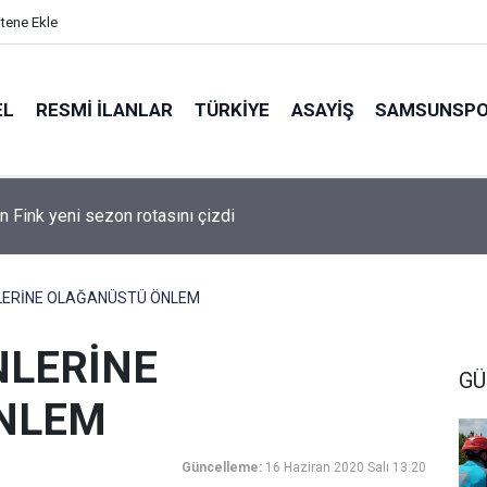
itene Ekle
EL
RESMI İLANLAR
TÜRKİYE
ASAYİŞ
SAMSUNSP
n Fink yeni sezon rotasını çizdi
LERİNE OLAĞANÜSTÜ ÖNLEM
NLERİNE
GÜ
NLEM
Güncelleme:
16 Haziran 2020 Salı 13:20