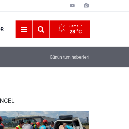
Samsun
OR
28 °C
17:21
Vatandaşlar evlerinden danışmanlık hizmeti alab
Günün tüm
haberleri
NCEL