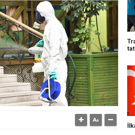
Tr
tat
İl