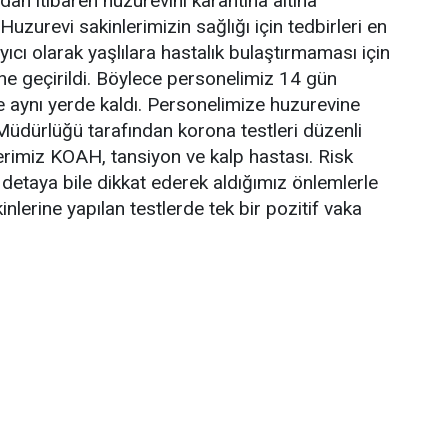
dan itibaren huzurevini karantina altına
Huzurevi sakinlerimizin sağlığı için tedbirleri en
ıyıcı olarak yaşlılara hastalık bulaştırmaması için
ne geçirildi. Böylece personelimiz 14 gün
kte aynı yerde kaldı. Personelimize huzurevine
 Müdürlüğü tarafından korona testleri düzenli
erimiz KOAH, tansiyon ve kalp hastası. Risk
 detaya bile dikkat ederek aldığımız önlemlerle
lerine yapılan testlerde tek bir pozitif vaka