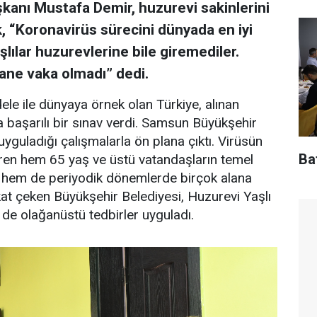
anı Mustafa Demir, huzurevi sakinlerini
k, “Koronavirüs sürecini dünyada en iyi
şlılar huzurevlerine bile giremediler.
ane vaka olmadı” dedi.
le ile dünyaya örnek olan Türkiye, alınan
 başarılı bir sınav verdi. Samsun Büyükşehir
uyguladığı çalışmalarla ön plana çıktı. Virüsün
Baf
aren hem 65 yaş ve üstü vatandaşların temel
da hem de periyodik dönemlerde birçok alana
kat çeken Büyükşehir Belediyesi, Huzurevi Yaşlı
de olağanüstü tedbirler uyguladı.