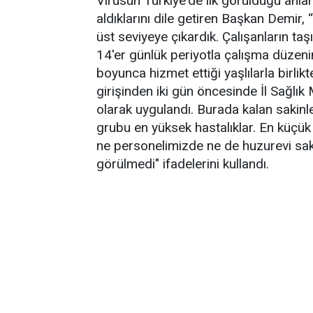
Virüsün Türkiye'de ilk görüldüğü anlar
aldıklarını dile getiren Başkan Demir, “
üst seviyeye çıkardık. Çalışanların taş
14'er günlük periyotla çalışma düzeni
boyunca hizmet ettiği yaşlılarla birli
girişinden iki gün öncesinde İl Sağlık
olarak uygulandı. Burada kalan sakinl
grubu en yüksek hastalıklar. En küçük
ne personelimizde ne de huzurevi sakin
görülmedi" ifadelerini kullandı.