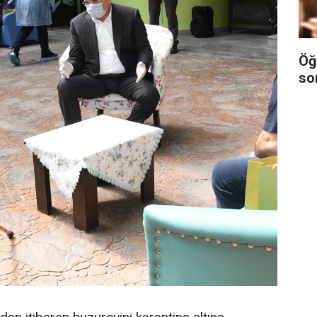
Öğ
so