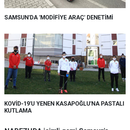
SAMSUN'DA 'MODİFİYE ARAÇ' DENETİMİ
KOVİD-19'U YENEN KASAPOĞLU'NA PASTALI
KUTLAMA