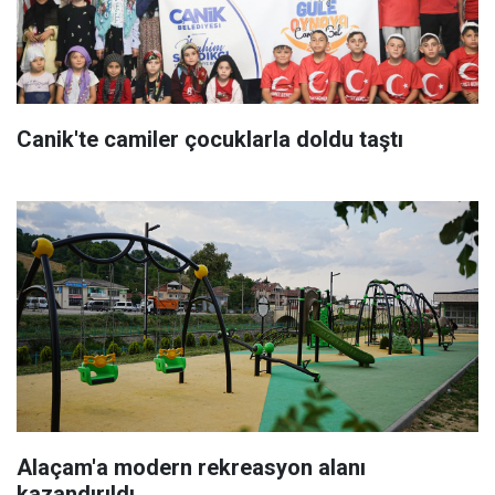
Canik'te camiler çocuklarla doldu taştı
Alaçam'a modern rekreasyon alanı
kazandırıldı