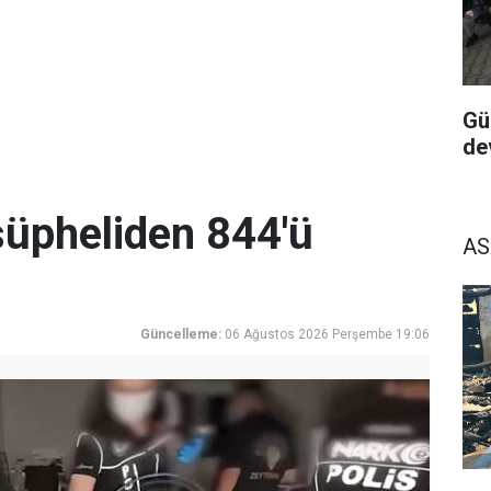
Gü
de
üpheliden 844'ü
AS
Güncelleme:
06 Ağustos 2026 Perşembe 19:06