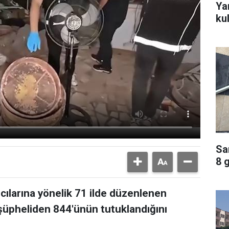
Ya
ku
Sa
8 
ıcılarına yönelik 71 ilde düzenlenen
üpheliden 844'ünün tutuklandığını