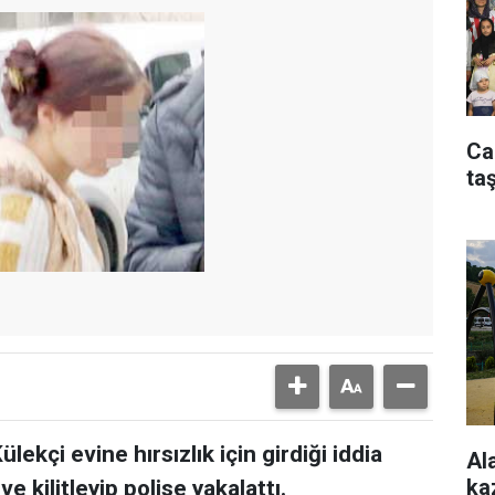
Ca
taş
kçi evine hırsızlık için girdiği iddia
Al
ka
e kilitleyip polise yakalattı.