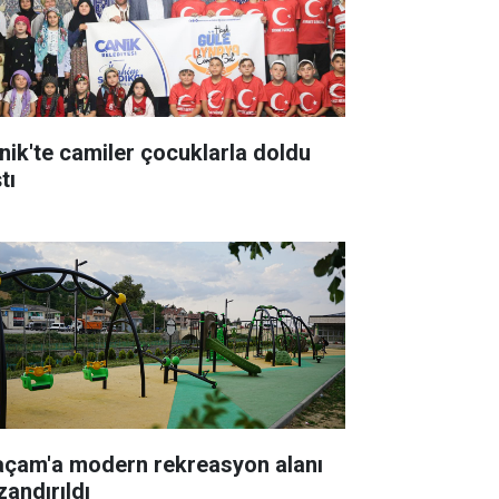
nik'te camiler çocuklarla doldu
tı
açam'a modern rekreasyon alanı
zandırıldı