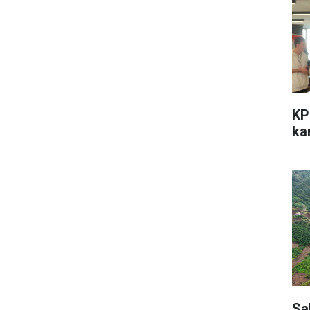
KP
kar
Sa