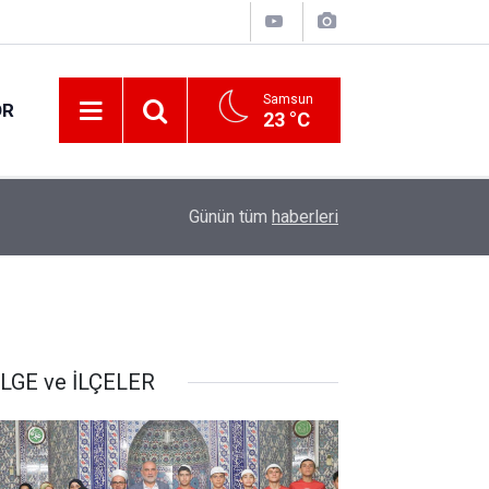
Samsun
OR
23 °C
17:21
Vatandaşlar evlerinden danışmanlık hizmeti alab
Günün tüm
haberleri
LGE ve İLÇELER