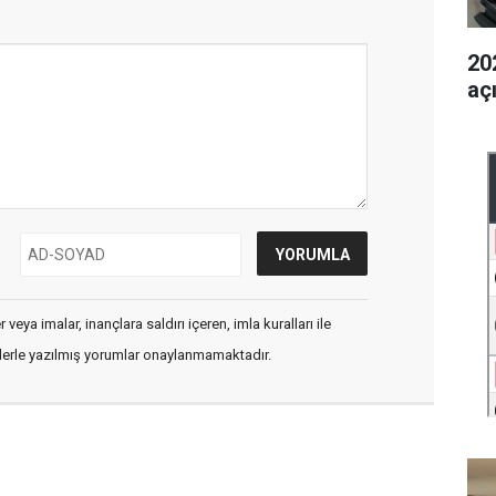
202
aç
veya imalar, inançlara saldırı içeren, imla kuralları ile
flerle yazılmış yorumlar onaylanmamaktadır.