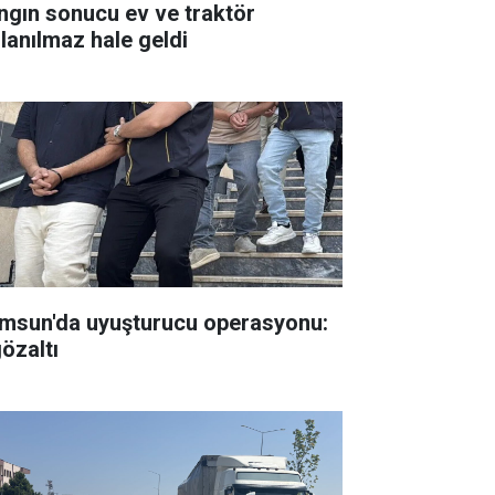
ngın sonucu ev ve traktör
llanılmaz hale geldi
msun'da uyuşturucu operasyonu:
gözaltı