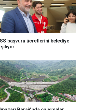
SS başvuru ücretlerini belediye
şılıyor
lıpazarı Barajı’nda çalışmalar