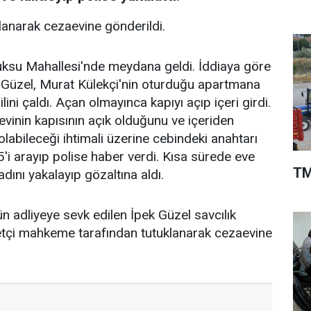
klanarak cezaevine gönderildi.
uksu Mahallesi'nde meydana geldi. İddiaya göre
k Güzel, Murat Külekçi'nin oturduğu apartmana
ilini çaldı. Açan olmayınca kapıyı açıp içeri girdi.
vinin kapısının açık olduğunu ve içeriden
olabileceği ihtimali üzerine cebindeki anahtarı
55'i arayıp polise haber verdi. Kısa sürede eve
TM
adını yakalayıp gözaltına aldı.
n adliyeye sevk edilen İpek Güzel savcılık
betçi mahkeme tarafından tutuklanarak cezaevine