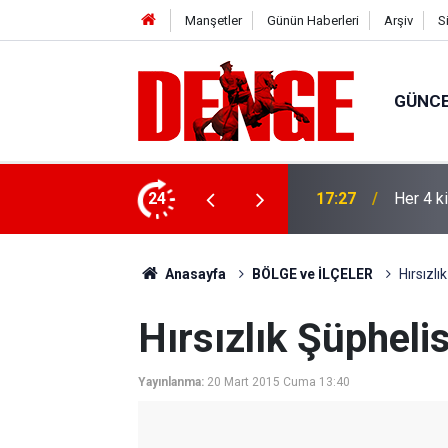
Manşetler
Günün Haberleri
Arşiv
S
GÜNC
lığı kullanıyor
24
17:23
Thorste
Anasayfa
BÖLGE ve İLÇELER
Hırsızlı
Hırsızlık Şüpheli
Yayınlanma:
20 Mart 2015 Cuma 13:40