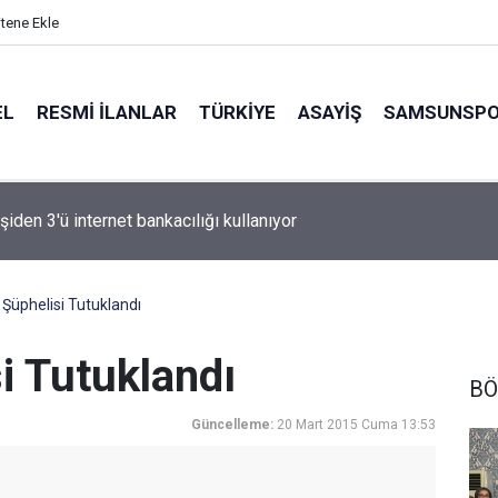
itene Ekle
EL
RESMI İLANLAR
TÜRKİYE
ASAYİŞ
SAMSUNSP
n Fink yeni sezon rotasını çizdi
k Şüphelisi Tutuklandı
si Tutuklandı
BÖ
Güncelleme:
20 Mart 2015 Cuma 13:53