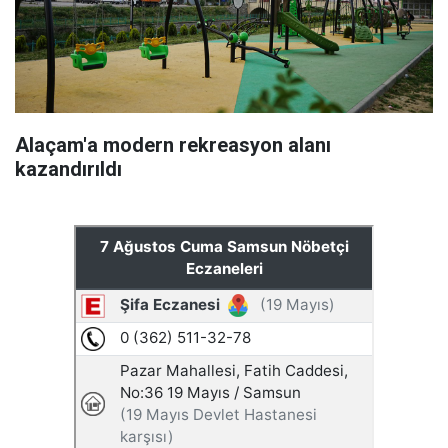
Alaçam'a modern rekreasyon alanı
kazandırıldı