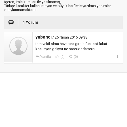
içeren, imla kuralları ile yazılmamış,
Türkçe karakter kullanılmayan ve büyük harflerle yazılmış yorumlar
onaylanmamaktadır.
1 Yorum
yabancı
/ 25 Nisan 2015 09:38
tam vekil olma havasına girdin fuat abi fakat
koalisyon geliyor ne şansız adamsın
Yanıtla
(0)
(0)