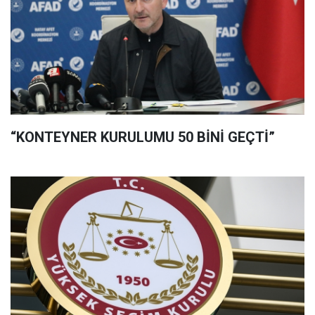
“KONTEYNER KURULUMU 50 BİNİ GEÇTİ”