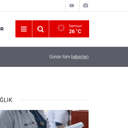
Samsun
OR
26 °C
18:13
Samsun'da uyuşturucu operasyonu: 8 gözaltı
Günün tüm
haberleri
ĞLIK