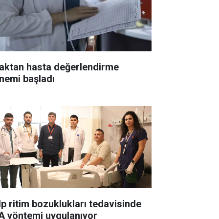
aktan hasta değerlendirme
nemi başladı
lp ritim bozuklukları tedavisinde
A yöntemi uygulanıyor