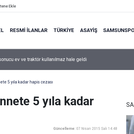
itene Ekle
EL
RESMI İLANLAR
TÜRKİYE
ASAYİŞ
SAMSUNSP
sonucu ev ve traktör kullanılmaz hale geldi
te 5 yıla kadar hapis cezası
nnete 5 yıla kadar
SA
Güncelleme:
07 Nisan 2015 Salı 14:48