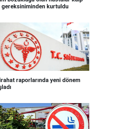
li gereksiniminden kurtuldu
tirahat raporlarında yeni dönem
şladı