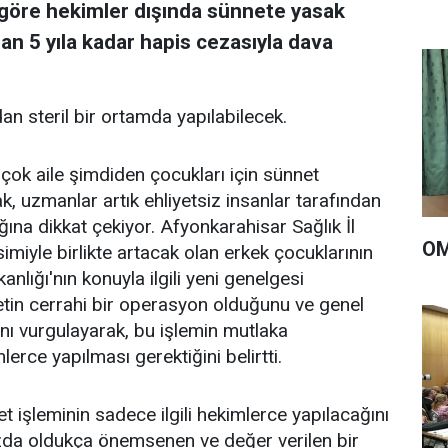
 göre hekimler dışında sünnete yasak
dan 5 yıla kadar hapis cezasıyla dava
an steril bir ortamda yapılabilecek.
irçok aile şimdiden çocukları için sünnet
k, uzmanlar artık ehliyetsiz insanlar tarafından
ına dikkat çekiyor. Afyonkarahisar Sağlık İl
OM
iyle birlikte artacak olan erkek çocuklarının
lığı'nın konuyla ilgili yeni genelgesi
tin cerrahi bir operasyon olduğunu ve genel
ını vurgulayarak, bu işlemin mutlaka
lerce yapılması gerektiğini belirtti.
t işleminin sadece ilgili hekimlerce yapılacağını
zda oldukça önemsenen ve değer verilen bir