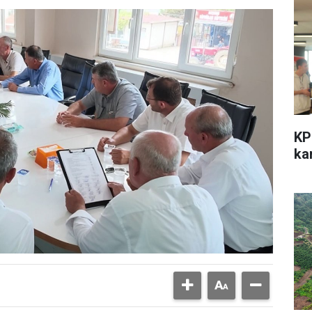
KP
kar