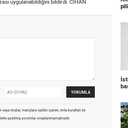
ası uygulanabildiğini bildirdi. CİHAN
pi
İs
ba
veya imalar, inançlara saldırı içeren, imla kuralları ile
flerle yazılmış yorumlar onaylanmamaktadır.