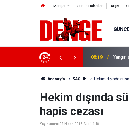
Manşetler
Günün Haberleri
Arşiv
S
GÜNC
çıklandı
24
08:19
Yangın 
Anasayfa
SAĞLIK
Hekim dışında sünne
Hekim dışında sü
hapis cezası
Yayınlanma:
07 Nisan 2015 Salı 14:48