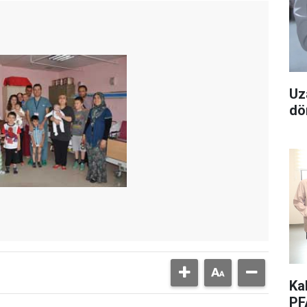
Uz
dö
Ka
PF