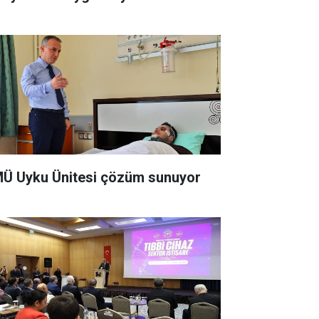
Ü Uyku Ünitesi çözüm sunuyor