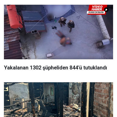
Yakalanan 1302 şüpheliden 844'ü tutuklandı