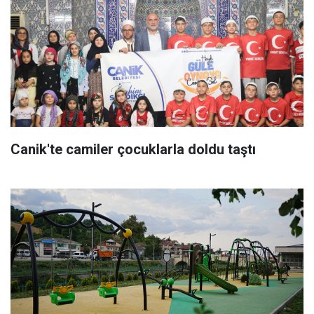
Canik'te camiler çocuklarla doldu taştı