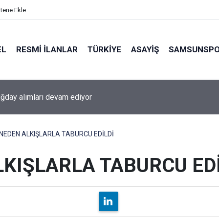
itene Ekle
EL
RESMI İLANLAR
TÜRKİYE
ASAYİŞ
SAMSUNSP
e Orman Bakanlığı denetimleri sıklaştırdı
EDEN ALKIŞLARLA TABURCU EDİLDİ
KIŞLARLA TABURCU EDİ