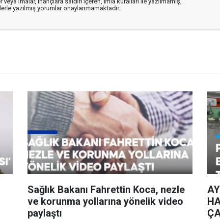
 veya imalar, inançlara saldırı içeren, imla kuralları ile yazılmamış,
flerle yazılmış yorumlar onaylanmamaktadır.
Sağlık Bakanı Fahrettin Koca, nezle
AY
ve korunma yollarına yönelik video
HA
paylaştı
ÇA