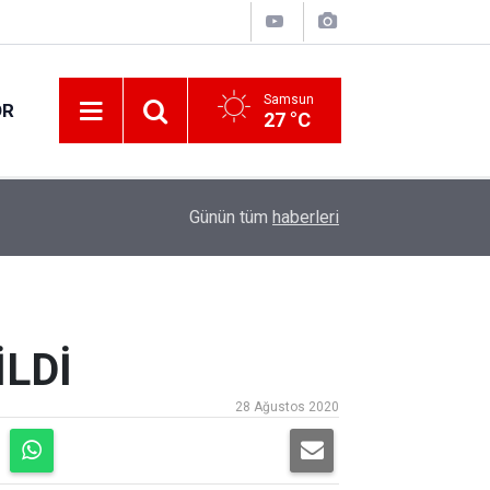
Samsun
OR
27 °C
09:30
Samsun’da 144,6 milyar liralık 417 proje yürütül
Günün tüm
haberleri
LDİ
28 Ağustos 2020