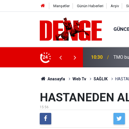
Manşetler
Günün Haberleri
Arşiv
S
GÜNC
yor
24
10:00
Tarım v
Anasayfa
Web Tv
SAĞLIK
HASTAN
HASTANEDEN AL
15:56