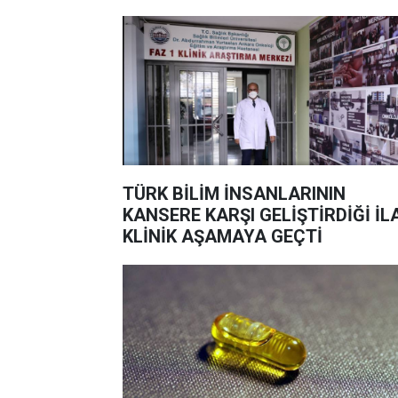
TÜRK BİLİM İNSANLARININ
KANSERE KARŞI GELİŞTİRDİĞİ İL
KLİNİK AŞAMAYA GEÇTİ