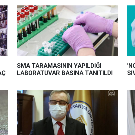
SMA TARAMASININ YAPILDIĞI
'N
AÇ
LABORATUVAR BASINA TANITILDI
SI