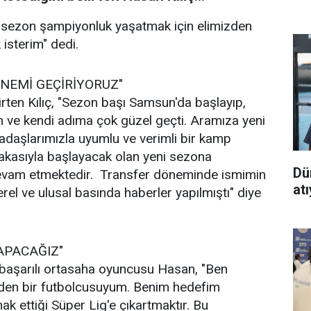
 sezon şampiyonluk yaşatmak için elimizden
 isterim" dedi.
ÖNEMİ GEÇİRİYORUZ"
rten Kılıç, "Sezon başı Samsun'da başlayıp,
 ve kendi adıma çok güzel geçti. Aramıza yeni
kadaşlarımızla uyumlu ve verimli bir kamp
akasıyla başlayacak olan yeni sezona
Dü
 devam etmektedir. Transfer döneminde ismimin
at
erel ve ulusal basında haberler yapılmıştı" diye
APACAĞIZ"
 başarılı ortasaha oyuncusu Hasan, "Ben
en bir futbolcusuyum. Benim hedefim
ettiği Süper Lig'e çıkartmaktır. Bu