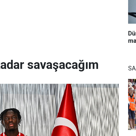
Dü
ma
kadar savaşacağım
S