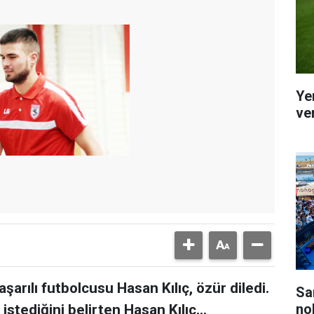
Ye
ver
aşarılı futbolcusu Hasan Kılıç, özür diledi.
Sa
no
stediğini belirten Hasan Kılıç...