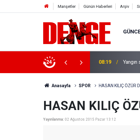
Manşetler
Günün Haberleri
Arşiv
S
GÜNC
çıklandı
24
08:19
Yangın 
Anasayfa
SPOR
HASAN KILIÇ ÖZÜR D
HASAN KILIÇ ÖZ
Yayınlanma:
02 Ağustos 2015 Pazar 13:12