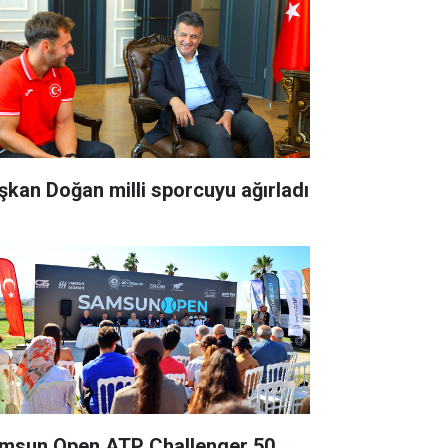
şkan Doğan milli sporcuyu ağırladı
msun Open ATP Challenger 50