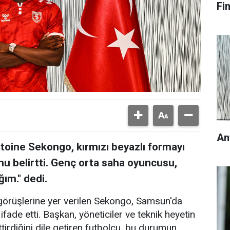
Fi
An
toine Sekongo, kırmızı beyazlı formayı
 belirtti. Genç orta saha oyuncusu,
ım." dedi.
görüşlerine yer verilen Sekongo, Samsun'da
ade etti. Başkan, yöneticiler ve teknik heyetin
ttirdiğini dile getiren futbolcu, bu durumun