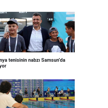
nya tenisinin nabzı Samsun’da
ıyor