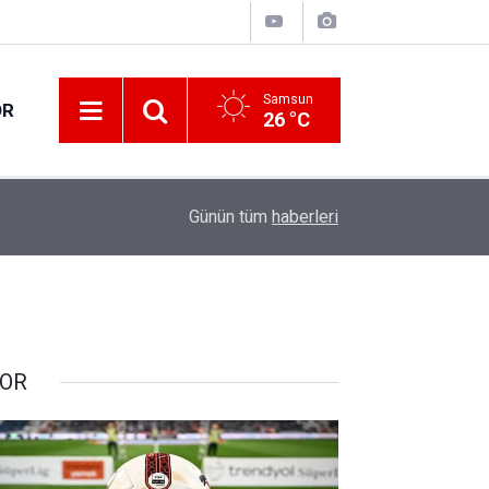
Samsun
OR
26 °C
18:13
Samsun'da uyuşturucu operasyonu: 8 gözaltı
Günün tüm
haberleri
OR