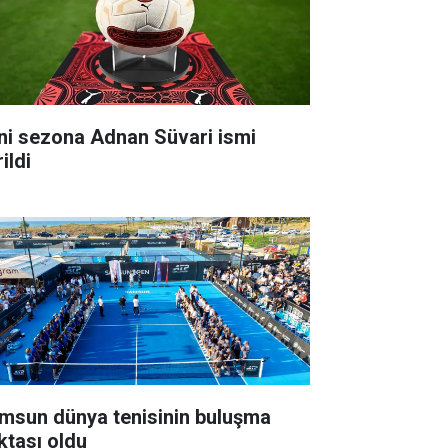
ni sezona Adnan Süvari ismi
ildi
msun dünya tenisinin buluşma
ktası oldu