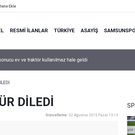
itene Ekle
EL
RESMI İLANLAR
TÜRKİYE
ASAYİŞ
SAMSUNSP
sonucu ev ve traktör kullanılmaz hale geldi
İLEDİ
ÜR DİLEDİ
SP
Güncelleme:
02 Ağustos 2015 Pazar 13:13