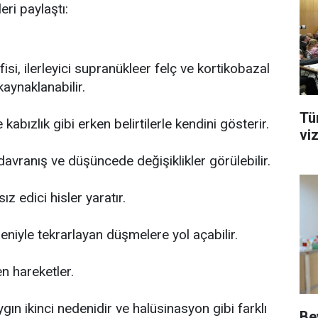
eri paylaştı:
isi, ilerleyici supranükleer felç ve kortikobazal
aynaklanabilir.
Tü
 kabızlık gibi erken belirtilerle kendini gösterir.
vi
avranış ve düşüncede değişiklikler görülebilir.
z edici hisler yaratır.
iyle tekrarlayan düşmelere yol açabilir.
n hareketler.
n ikinci nedenidir ve halüsinasyon gibi farklı
Be