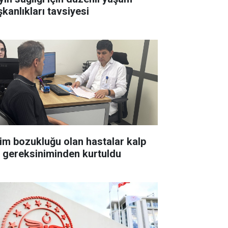
şkanlıkları tavsiyesi
tim bozukluğu olan hastalar kalp
li gereksiniminden kurtuldu