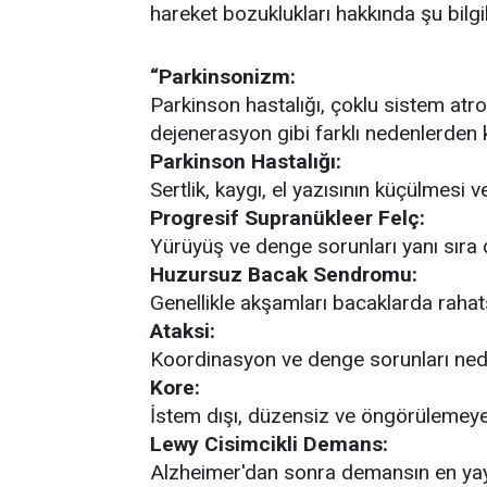
hareket bozuklukları hakkında şu bilgil
“Parkinsonizm:
Parkinson hastalığı, çoklu sistem atrof
dejenerasyon gibi farklı nedenlerden k
Parkinson Hastalığı:
Sertlik, kaygı, el yazısının küçülmesi ve
Progresif Supranükleer Felç:
Yürüyüş ve denge sorunları yanı sıra d
Huzursuz Bacak Sendromu:
Genellikle akşamları bacaklarda rahatsı
Ataksi:
Koordinasyon ve denge sorunları neden
Kore:
İstem dışı, düzensiz ve öngörülemeye
Lewy Cisimcikli Demans:
Alzheimer'dan sonra demansın en yaygı