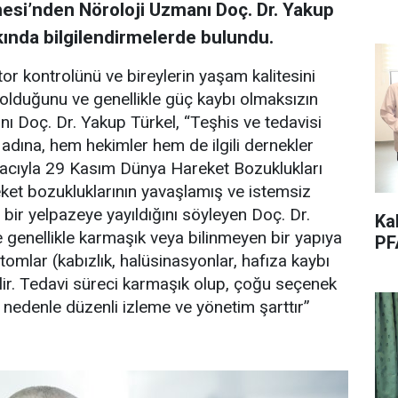
si’nden Nöroloji Uzmanı Doç. Dr. Yakup
kında bilgilendirmelerde bulundu.
r kontrolünü ve bireylerin yaşam kalitesini
olduğunu ve genellikle güç kaybı olmaksızın
anı Doç. Dr. Yakup Türkel, “Teşhis ve tedavisi
adına, hem hekimler hem de ilgili dernekler
amacıyla 29 Kasım Dünya Hareket Bozuklukları
eket bozukluklarının yavaşlamış ve istemsiz
bir yelpazeye yayıldığını söyleyen Doç. Dr.
Ka
e genellikle karmaşık veya bilinmeyen bir yapıya
PF
omlar (kabızlık, halüsinasyonlar, hafıza kaybı
ilir. Tedavi süreci karmaşık olup, çoğu seçenek
u nedenle düzenli izleme ve yönetim şarttır”