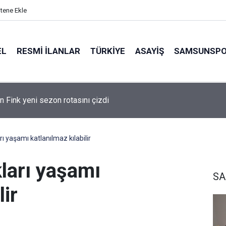
itene Ekle
EL
RESMI İLANLAR
TÜRKİYE
ASAYİŞ
SAMSUNSP
n Fink yeni sezon rotasını çizdi
ı yaşamı katlanılmaz kılabilir
ları yaşamı
SA
lir