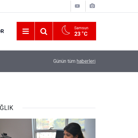
Samsun
OR
23 °C
17:21
Vatandaşlar evlerinden danışmanlık hizmeti alab
Günün tüm
haberleri
ĞLIK