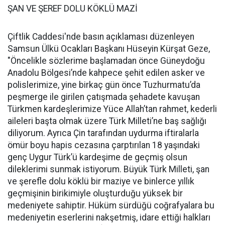
ŞAN VE ŞEREF DOLU KÖKLÜ MAZİ
Çiftlik Caddesi'nde basın açıklaması düzenleyen
Samsun Ülkü Ocakları Başkanı Hüseyin Kürşat Geze,
"Öncelikle sözlerime başlamadan önce Güneydoğu
Anadolu Bölgesi’nde kahpece şehit edilen asker ve
polislerimize, yine birkaç gün önce Tuzhurmatu’da
peşmerge ile girilen çatışmada şehadete kavuşan
Türkmen kardeşlerimize Yüce Allah’tan rahmet, kederli
aileleri başta olmak üzere Türk Milleti’ne baş sağlığı
diliyorum. Ayrıca Çin tarafından uydurma iftiralarla
ömür boyu hapis cezasına çarptırılan 18 yaşındaki
genç Uygur Türk’ü kardeşime de geçmiş olsun
dileklerimi sunmak istiyorum. Büyük Türk Milleti, şan
ve şerefle dolu köklü bir maziye ve binlerce yıllık
geçmişinin birikimiyle oluşturduğu yüksek bir
medeniyete sahiptir. Hüküm sürdüğü coğrafyalara bu
medeniyetin eserlerini nakşetmiş, idare ettiği halkları