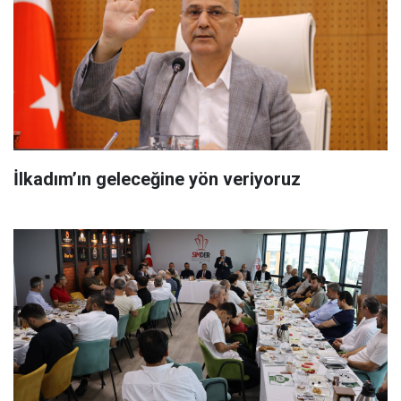
İlkadım’ın geleceğine yön veriyoruz