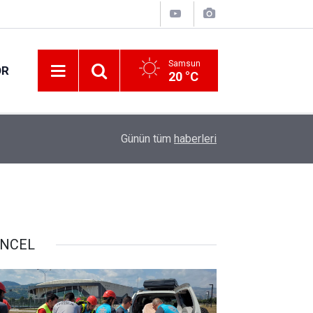
Samsun
OR
20 °C
17:27
Her 4 kişiden 3'ü internet bankacılığı kullanıyor
Günün tüm
haberleri
NCEL