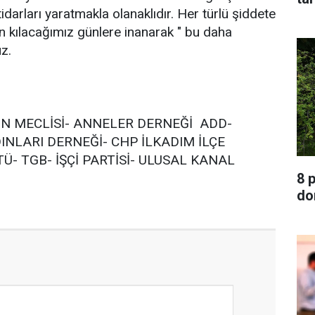
ktidarları yaratmakla olanaklıdır. Her türlü şiddete
men kılacağımız günlere inanarak " bu daha
z.
 MECLİSİ- ANNELER DERNEĞİ  ADD-
INLARI DERNEĞİ- CHP İLKADIM İLÇE
- TGB- İŞÇİ PARTİSİ- ULUSAL KANAL
8 
do