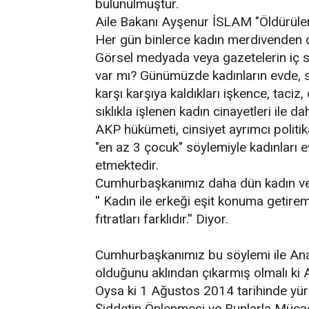
bulunulmuştur.
Aile Bakanı Ayşenur İSLAM "Öldürülen
Her gün binlerce kadın merdivenden 
Görsel medyada veya gazetelerin iç s
var mı? Günümüzde kadınların evde, s
karşı karşıya kaldıkları işkence, taciz
sıklıkla işlenen kadın cinayetleri ile d
AKP hükümeti, cinsiyet ayrımcı politik
"en az 3 çocuk" söylemiyle kadınları 
etmektedir.
Cumhurbaşkanımız daha dün kadın ve 
'' Kadın ile erkeği eşit konuma getireme
fıtratları farklıdır.'' Diyor.
Cumhurbaşkanımız bu söylemi ile An
olduğunu aklından çıkarmış olmalı ki An
Oysa ki 1 Ağustos 2014 tarihinde yürü
Şiddetin Önlenmesi ve Bunlarla Müca