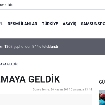
itene Ekle
EL
RESMI İLANLAR
TÜRKİYE
ASAYİŞ
SAMSUNSP
 kazasına müdahale tatbikatı yapıldı
AYA GELDİK
LMAYA GELDİK
GÜ
Güncelleme:
26 Kasım 2014 Çarşamba 13:44