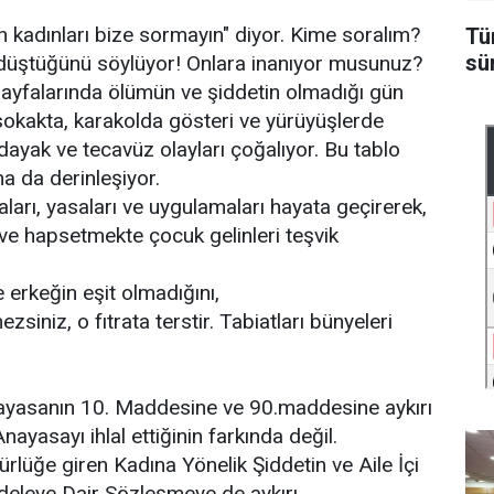
 kadınları bize sormayın" diyor. Kime soralım?
Tü
sü
düştüğünü söylüyor! Onlara inanıyor musunuz?
ayfalarında ölümün ve şiddetin olmadığı gün
okakta, karakolda gösteri ve yürüyüşlerde
, dayak ve tecavüz olayları çoğalıyor. Bu tablo
aha da derinleşiyor.
aları, yasaları ve uygulamaları hayata geçirerek,
eve hapsetmekte çocuk gelinleri teşvik
erkeğin eşit olmadığını,
zsiniz, o fıtrata terstir. Tabiatları bünyeleri
ayasanın 10. Maddesine ve 90.maddesine aykırı
ayasayı ihlal ettiğinin farkında değil.
rlüğe giren Kadına Yönelik Şiddetin ve Aile İçi
deleye Dair Sözleşmeye de aykırı