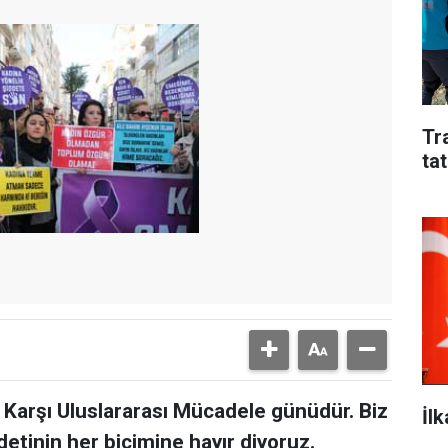
Tr
tat
 Karşı Uluslararası Mücadele günüdür. Biz
İl
detinin her biçimine hayır diyoruz.