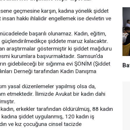
sene geçmesine karşın, kadına yönelik şiddet
nsan hakkı ihlalidir engellemek ise devletin ve
mücadelede başarılı olunamaz. Kadın, eğitim,
a güçlendirilmedikçe şiddete maruz kalacaktır.
an araştırmalar göstermiştir ki şiddet mağduru
 resmi kurumlara başvurmaktadır. Samsun'da
rın gidebileceği bir sığınma evi ŞÖNİM (Şiddet
Baf
ınları Derneği tarafından Kadın Danışma
kım yasal düzenlemeler yapılmış olsa da,
m etmektedir. İlimizde Avukat bir kadın dahi
mıştır.
 kadın, erkekler tarafından öldürülmüş, 88 kadın
 kadına şiddet uygulanmış, 120 kadın iş
adın ve kız çocuğuna cinsel tacizde