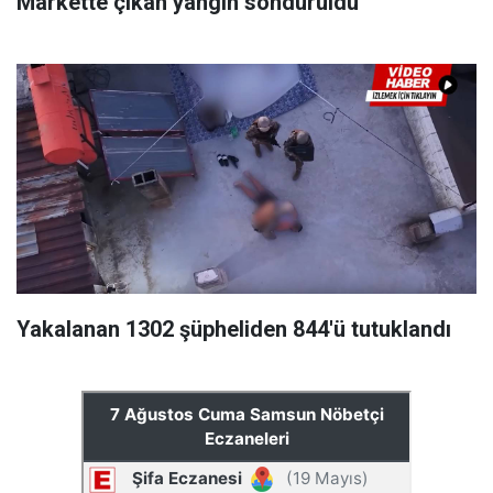
Markette çıkan yangın söndürüldü
Yakalanan 1302 şüpheliden 844'ü tutuklandı