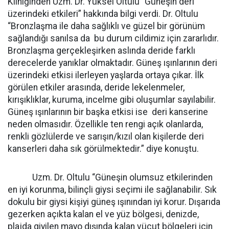
Kliniğinden Uzm. Dr. Yüksel Oltulu “Güneşin deri
üzerindeki etkileri” hakkında bilgi verdi. Dr. Oltulu
“Bronzlaşma ile daha sağlıklı ve güzel bir görünüm
sağlandığı sanılsa da bu durum cildimiz için zararlıdır.
Bronzlaşma gerçekleşirken aslında deride farklı
derecelerde yanıklar olmaktadır. Güneş ışınlarının deri
üzerindeki etkisi ilerleyen yaşlarda ortaya çıkar. İlk
görülen etkiler arasında, deride lekelenmeler,
kırışıklıklar, kuruma, incelme gibi oluşumlar sayılabilir.
Güneş ışınlarının bir başka etkisi ise deri kanserine
neden olmasıdır. Özellikle ten rengi açık olanlarda,
renkli gözlülerde ve sarışın/kızıl olan kişilerde deri
kanserleri daha sık görülmektedir.” diye konuştu.
Uzm. Dr. Oltulu “Güneşin olumsuz etkilerinden
en iyi korunma, bilinçli giysi seçimi ile sağlanabilir. Sık
dokulu bir giysi kişiyi güneş ışınından iyi korur. Dışarıda
gezerken açıkta kalan el ve yüz bölgesi, denizde,
plajda giyilen mayo dışında kalan vücut bölgeleri için