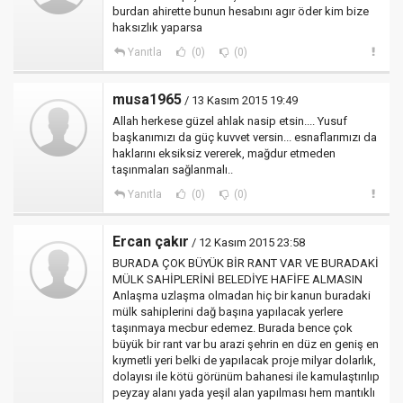
burdan ahirette bunun hesabını agır öder kim bize
haksızlık yaparsa
Yanıtla
(0)
(0)
musa1965
/ 13 Kasım 2015 19:49
Allah herkese güzel ahlak nasip etsin.... Yusuf
başkanımızı da güç kuvvet versin... esnaflarımızı da
haklarını eksiksiz vererek, mağdur etmeden
taşınmaları sağlanmalı..
Yanıtla
(0)
(0)
Ercan çakır
/ 12 Kasım 2015 23:58
BURADA ÇOK BÜYÜK BİR RANT VAR VE BURADAKİ
MÜLK SAHİPLERİNİ BELEDİYE HAFİFE ALMASIN
Anlaşma uzlaşma olmadan hiç bir kanun buradaki
mülk sahiplerini dağ başına yapılacak yerlere
taşınmaya mecbur edemez. Burada bence çok
büyük bir rant var bu arazi şehrin en düz en geniş en
kıymetli yeri belki de yapılacak proje milyar dolarlık,
dolayısı ile kötü görünüm bahanesi ile kamulaştırılıp
peyzay alanı yada yeşil alan yapılması hem mantıklı