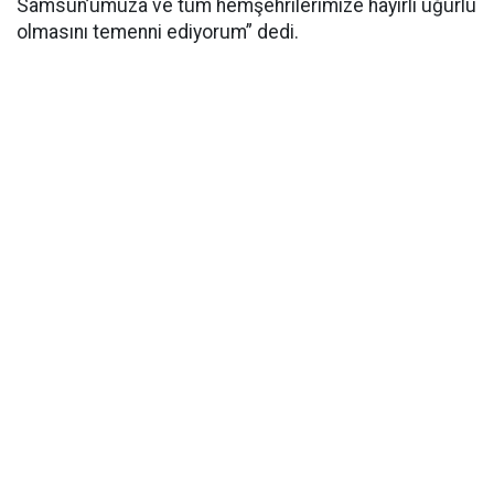
Samsun’umuza ve tüm hemşehrilerimize hayırlı uğurlu
olmasını temenni ediyorum” dedi.