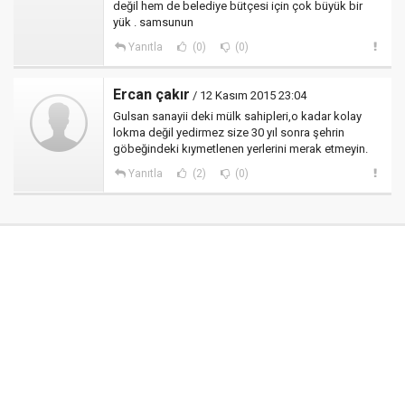
değil hem de belediye bütçesi için çok büyük bir
yük . samsunun
Yanıtla
(0)
(0)
Ercan çakır
/ 12 Kasım 2015 23:04
Gulsan sanayii deki mülk sahipleri,o kadar kolay
lokma değil yedirmez size 30 yıl sonra şehrin
göbeğindeki kıymetlenen yerlerini merak etmeyin.
Yanıtla
(2)
(0)