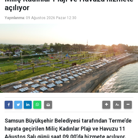
açılıyor
Yayınlanma:
09 Ağustos 2026 Pazar 12:30
Samsun Büyükşehir Belediyesi tarafından Terme’de
hayata geçirilen Miliç Kadınlar Plajı ve Havuzu 11
Ağustos Salı günü saat 09.00’da hizmete açılıyor.