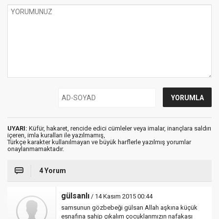
UYARI:
Küfür, hakaret, rencide edici cümleler veya imalar, inançlara saldırı
içeren, imla kuralları ile yazılmamış,
Türkçe karakter kullanılmayan ve büyük harflerle yazılmış yorumlar
onaylanmamaktadır.
4 Yorum
gülsanlı
/ 14 Kasım 2015 00:44
samsunun gözbebeği gülsan Allah aşkına küçük
esnafına sahip çıkalım çocuklarımızın nafakası