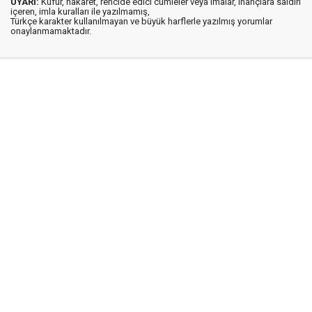
UYARI:
Küfür, hakaret, rencide edici cümleler veya imalar, inançlara saldırı
içeren, imla kuralları ile yazılmamış,
Türkçe karakter kullanılmayan ve büyük harflerle yazılmış yorumlar
onaylanmamaktadır.