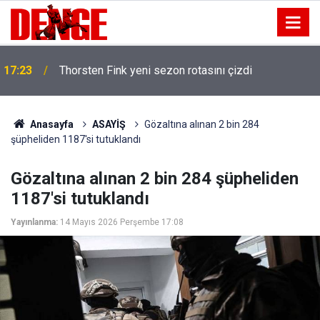
17:23
Thorsten Fink yeni sezon rotasını çizdi
Anasayfa
ASAYİŞ
Gözaltına alınan 2 bin 284
şüpheliden 1187'si tutuklandı
Gözaltına alınan 2 bin 284 şüpheliden
1187'si tutuklandı
Yayınlanma:
14 Mayıs 2026 Perşembe 17:08