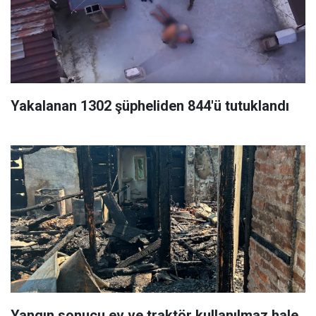
Yakalanan 1302 şüpheliden 844'ü tutuklandı
Yangın sonucu ev ve traktör kullanılmaz hale