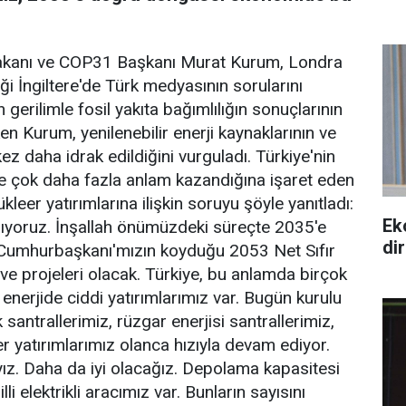
ği Bakanı ve COP31 Başkanı Murat Kurum, Londra
i İngiltere'de Türk medyasının sorularını
erilimle fosil yakıta bağımlılığın sonuçlarının
 Kurum, yenilenebilir enerji kaynaklarının ve
kez daha idrak edildiğini vurguladı. Türkiye'nin
e çok daha fazla anlam kazandığına işaret eden
kleer yatırımlarına ilişkin soruyu şöyle yanıtladı:
Ek
şıyoruz. İnşallah önümüzdeki süreçte 2035'e
di
ar. Cumhurbaşkanı'mızın koyduğu 2053 Net Sıfır
e projeleri olacak. Türkiye, bu anlamda birçok
 enerjide ciddi yatırımlarımız var. Bugün kurulu
santrallerimiz, rüzgar enerjisi santrallerimiz,
er yatırımlarımız olanca hızıyla devam ediyor.
ıyız. Daha da iyi olacağız. Depolama kapasitesi
lli elektrikli aracımız var. Bunların sayısını