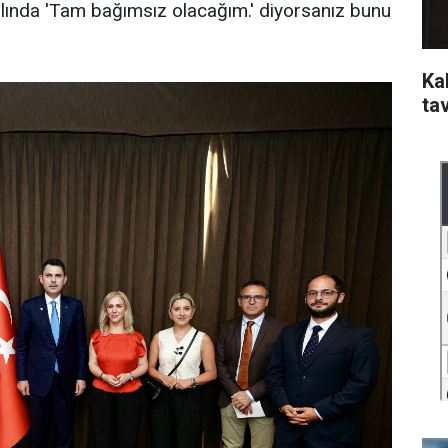
slında 'Tam bağımsız olacağım.' diyorsanız bunu
Kal
ta