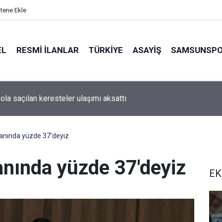
itene Ekle
EL
RESMI İLANLAR
TÜRKİYE
ASAYİŞ
SAMSUNSP
ola saçılan keresteler ulaşımı aksattı
anında yüzde 37'deyiz
nında yüzde 37'deyiz
EK