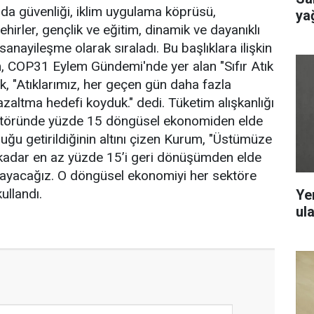
ıda güvenliği, iklim uygulama köprüsü,
ya
ehirler, gençlik ve eğitim, dinamik ve dayanıklı
l sanayileşme olarak sıraladı. Bu başlıklara ilişkin
m, COP31 Eylem Gündemi'nde yer alan "Sıfır Atık
, "Atıklarımız, her geçen gün daha fazla
zaltma hedefi koyduk." dedi. Tüketim alışkanlığı
ktöründe yüzde 15 döngüsel ekonomiden elde
uğu getirildiğinin altını çizen Kurum, "Üstümüze
a kadar en az yüzde 15’i geri dönüşümden elde
mayacağız. O döngüsel ekonomiyi her sektöre
ullandı.
Ye
ul