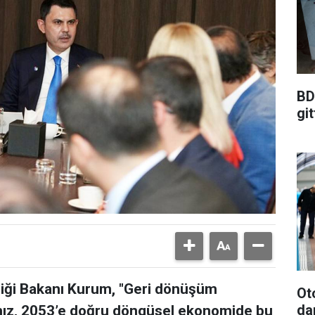
BD
git
kliği Bakanı Kurum, "Geri dönüşüm
Ot
da
mız, 2053’e doğru döngüsel ekonomide bu