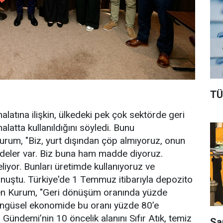
TÜ
halatına ilişkin, ülkedeki pek çok sektörde geri
latta kullanıldığını söyledi. Bunu
Kurum, "Biz, yurt dışından çöp almıyoruz, onun
addeler var. Biz buna ham madde diyoruz.
geliyor. Bunları üretimde kullanıyoruz ve
onuştu. Türkiye'de 1 Temmuz itibarıyla depozito
en Kurum, "Geri dönüşüm oranında yüzde
öngüsel ekonomide bu oranı yüzde 80’e
ündemi’nin 10 öncelik alanını Sıfır Atık, temiz
Sa