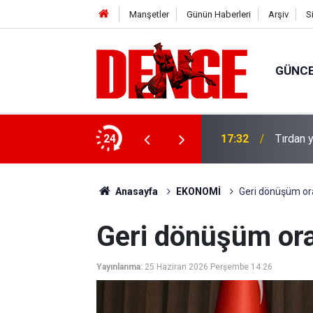
Manşetler
Günün Haberleri
Arşiv
S
GÜNC
u: 8 gözaltı
24
17:32
Tırdan y
Anasayfa
EKONOMİ
Geri dönüşüm or
Geri dönüşüm ora
Yayınlanma:
25 Haziran 2026 Perşembe 14:26