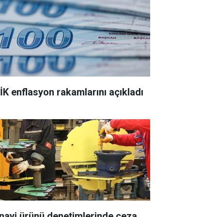
İK enflasyon rakamlarını açıkladı
nayi ürünü denetimlerinde ceza