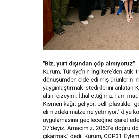
"Biz, yurt dışından çöp almıyoruz"
Kurum, Türkiye’nin İngiltere’den atık it
dönüşümden elde edilmiş ürünlerin ima
yaygınlaştırmak istediklerini anlatan 
altını çizeyim. İthal ettiğimiz ham m
Kısmen kağıt geliyor, belli plastikler 
elimizdeki malzeme yetmiyor." diye k
uygulamasına geçileceğine işaret ed
37'deyiz. Amacımız, 2053’e doğru d
çıkarmak." dedi. Kurum, COP31 Eylem G