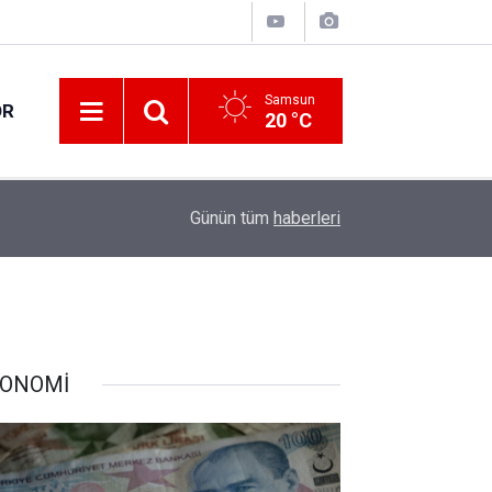
Samsun
OR
20 °C
17:00
Samsun'da fındık hasat ve ihraç tarihleri belirlen
Günün tüm
haberleri
ONOMİ