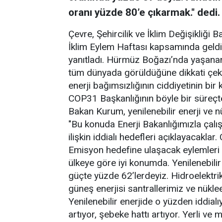
oranı yüzde 80’e çıkarmak." dedi.
Çevre, Şehircilik ve İklim Değişikli
İklim Eylem Haftası kapsamında geldiğ
yanıtladı. Hürmüz Boğazı’nda yaşanan g
tüm dünyada görüldüğüne dikkati çeken
enerji bağımsızlığının ciddiyetinin bir 
COP31 Başkanlığının böyle bir süreçt
Bakan Kurum, yenilenebilir enerji ve nü
"Bu konuda Enerji Bakanlığımızla çalı
ilişkin iddialı hedefleri açıklayacakl
Emisyon hedefine ulaşacak eylemleri v
ülkeye göre iyi konumda. Yenilenebilir
güçte yüzde 62’lerdeyiz. Hidroelektrik 
güneş enerjisi santrallerimiz ve nükle
Yenilenebilir enerjide o yüzden iddial
artıyor, şebeke hattı artıyor. Yerli ve mi