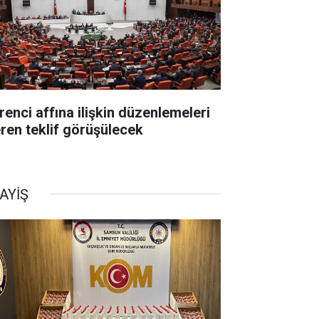
renci affına ilişkin düzenlemeleri
eren teklif görüşülecek
AYİŞ