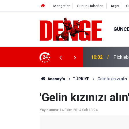
Manşetler
Günün Haberleri
Arşiv
S
GÜNC
ol ele geçirildi
24
10:02
Pickleb
Anasayfa
TÜRKİYE
'Gelin kızınızı alın'
'Gelin kızınızı alın
Yayınlanma:
14 Ekim 2014 Salı 13:24