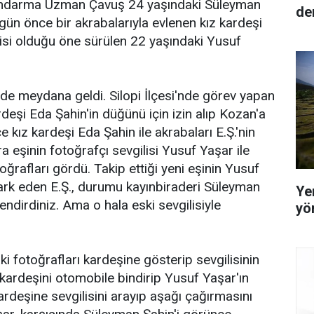
 Jandarma Uzman Çavuş 24 yaşındaki Süleyman
den
gün önce bir akrabalarıyla evlenen kız kardeşi
ilisi olduğu öne sürülen 22 yaşındaki Yusuf
de meydana geldi. Silopi İlçesi'nde görev yapan
eşi Eda Şahin'in düğünü için izin alıp Kozan'a
kız kardeşi Eda Şahin ile akrabaları E.Ş.'nin
a eşinin fotoğrafçı sevgilisi Yusuf Yaşar ile
oğrafları gördü. Takip ettiği yeni eşinin Yusuf
ark eden E.Ş., durumu kayınbiraderi Süleyman
Yer
lendirdiniz. Ama o hala eski sevgilisiyle
yö
i fotoğrafları kardeşine gösterip sevgilisinin
kardeşini otomobile bindirip Yusuf Yaşar'ın
kardeşine sevgilisini arayıp aşağı çağırmasını