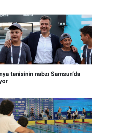
nya tenisinin nabzı Samsun’da
ıyor