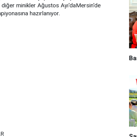
 diğer minikler Ağustos Ayı'daMersin'de
piyonasına hazırlanıyor.
Ba
AR
Sa