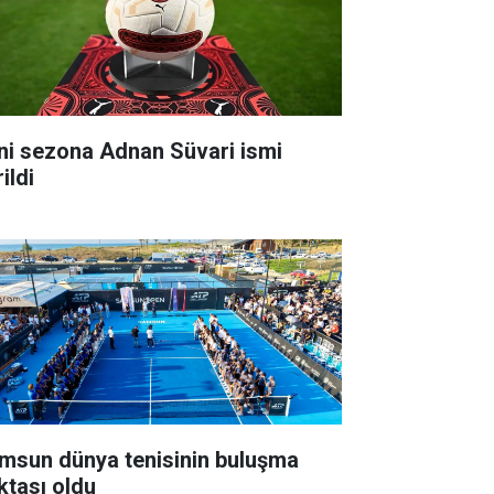
ni sezona Adnan Süvari ismi
ildi
msun dünya tenisinin buluşma
ktası oldu