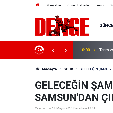
Manşetler
Günün Haberleri
Arşiv
S
GÜNC
yor
24
10:00
Tarım v
Anasayfa
SPOR
GELECEĞİN ŞAMPİY
GELECEĞİN ŞAM
SAMSUN'DAN Ç
Yayınlanma:
18 Mayıs 2015 Pazartesi 12:21