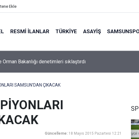
itene Ekle
EL
RESMI İLANLAR
TÜRKİYE
ASAYİŞ
SAMSUNSP
e Orman Bakanlığı denetimleri sıklaştırdı
ONLARI SAMSUN'DAN ÇIKACAK
PİYONLARI
SP
IKACAK
Güncelleme:
18 Mayıs 2015 Pazartesi 12:21