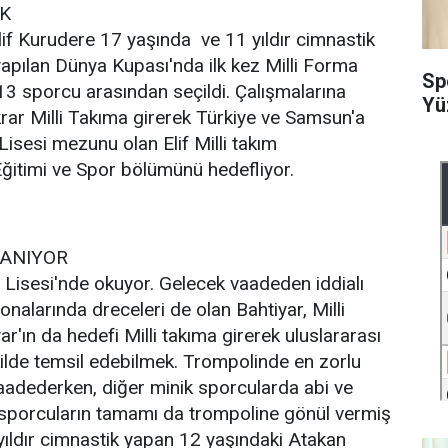
AK
if Kurudere 17 yaşında ve 11 yıldır cimnastik
yapılan Dünya Kupası'nda ilk kez Milli Forma
Sp
 13 sporcu arasından seçildi. Çalışmalarına
Yü
krar Milli Takıma girerek Türkiye ve Samsun'a
isesi mezunu olan Elif Milli takım
ğitimi ve Spor bölümünü hedefliyor.
LANIYOR
 Lisesi'nde okuyor. Gelecek vaadeden iddialı
nalarında dreceleri de olan Bahtiyar, Milli
r'ın da hedefi Milli takıma girerek uluslararası
kilde temsil edebilmek. Trompolinde en zorlu
aadederken, diğer minik sporcularda abi ve
k sporcuların tamamı da trompoline gönül vermiş
yıldır cimnastik yapan 12 yaşındaki Atakan