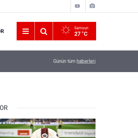
Samsun
OR
27 °C
09:30
Samsun’da 144,6 milyar liralık 417 proje yürütül
Günün tüm
haberleri
OR