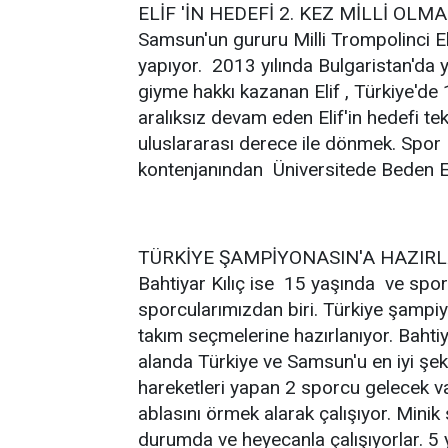
ELİF 'İN HEDEFİ 2. KEZ MİLLİ OLM
Samsun'un gururu Milli Trompolinci El
yapıyor. 2013 yılında Bulgaristan'da 
giyme hakkı kazanan Elif , Türkiye'de
aralıksız devam eden Elif'in hedefi te
uluslararası derece ile dönmek. Spor L
kontenjanından Üniversitede Beden E
TÜRKİYE ŞAMPİYONASIN'A HAZIR
Bahtiyar Kılıç ise 15 yaşında ve spor
sporcularımızdan biri. Türkiye şampiyo
takım seçmelerine hazırlanıyor. Bahtiya
alanda Türkiye ve Samsun'u en iyi şe
hareketleri yapan 2 sporcu gelecek v
ablasını örmek alarak çalışıyor. Mini
durumda ve heyecanla çalışıyorlar. 5 