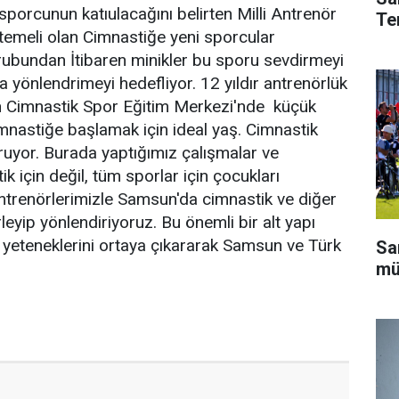
orcunun katıulacağını belirten Milli Antrenör
Te
temeli olan Cimnastiğe yeni sporcular
grubundan İtibaren minikler bu sporu sevdirmeyi
 yönlendrimeyi hedefliyor. 12 yıldır antrenörlük
n Cimnastik Spor Eğitim Merkezi'nde küçük
imnastiğe başlamak için ideal yaş. Cimnastik
uruyor. Burada yaptığımız çalışmalar ve
k için değil, tüm sporlar için çocukları
Antrenörlerimizle Samsun'da cimnastik ve diğer
rleyip yönlendiriyoruz. Bu önemli bir alt yapı
 yeteneklerini ortaya çıkararak Samsun ve Türk
Sa
mü