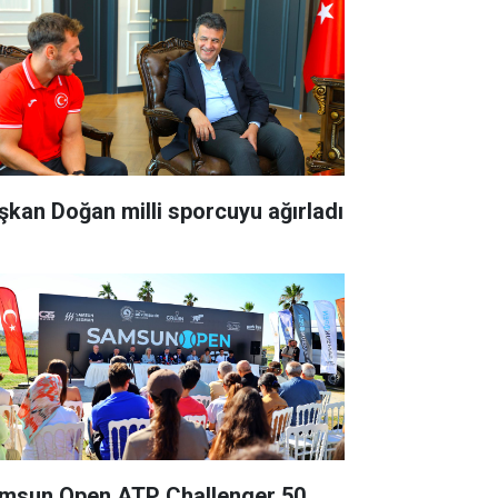
şkan Doğan milli sporcuyu ağırladı
msun Open ATP Challenger 50