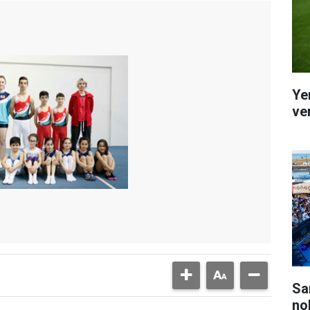
Ye
ver
Sa
no