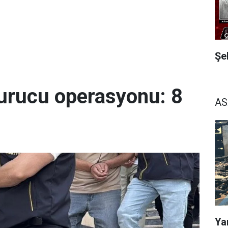
Şe
urucu operasyonu: 8
AS
Ya