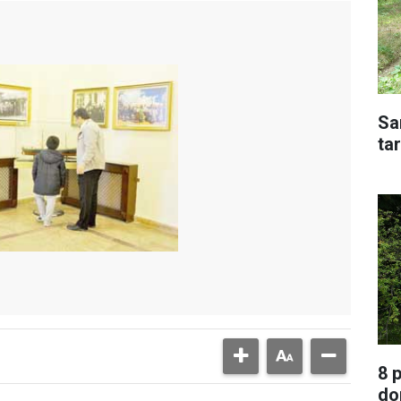
Sa
tar
8 
do