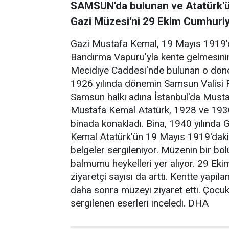
SAMSUN'da bulunan ve Atatürk'ün
Gazi Müzesi'ni 29 Ekim Cumhuriye
Gazi Mustafa Kemal, 19 Mayıs 1919'
Bandırma Vapuru'yla kente gelmesinin 
Mecidiye Caddesi'nde bulunan o dönem
1926 yılında dönemin Samsun Valisi F
Samsun halkı adına İstanbul'da Musta
Mustafa Kemal Atatürk, 1928 ve 1930 
binada konakladı. Bina, 1940 yılınd
Kemal Atatürk'ün 19 Mayıs 1919'daki g
belgeler sergileniyor. Müzenin bir bö
balmumu heykelleri yer alıyor. 29 E
ziyaretçi sayısı da arttı. Kentte yapı
daha sonra müzeyi ziyaret etti. Çocuk
sergilenen eserleri inceledi. DHA