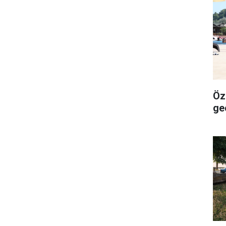
Öze
ge