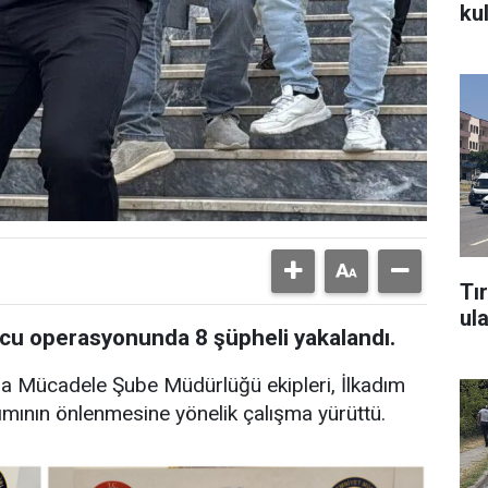
ku
Tı
ul
u operasyonunda 8 şüpheli yakalandı.
la Mücadele Şube Müdürlüğü ekipleri, İlkadım
nımının önlenmesine yönelik çalışma yürüttü.