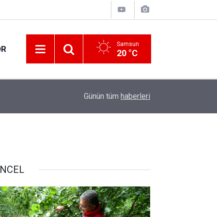
Samsun
OR
20 °C
17:00
Samsun'da fındık hasat ve ihraç tarihleri belirlen
Günün tüm
haberleri
NCEL