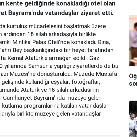
 kente geldiğinde konakladığı otel olan
t Bayramı'nda vatandaşlar ziyaret etti.
da kurtuluş mücadelesini başlatmak üzere
ardından 18 silah arkadaşıyla birlikte
ki Mıntıka Palas Oteli'nde konakladı. Bina,
ahri Bey başkanlığındaki bir heyet tarafından
fa Kemal Atatürk'e armağan edildi. Gazi
yıllarında Samsun'a yaptığı ziyaretlerde de bu
a Gazi Müzesi'ne dönüştürüldü. Müzede Mustafa
Öğ
elişinde kullandığı eşyalar, fotoğraflar,
so
lümünde Atatürk ve 18 silah arkadaşının
kim Cumhuriyet Bayramı'nda müzeye gelen
lan kutlama programlarına katılan vatandaşlar
larıyla birlikte müzeye gelen vatandaşlar