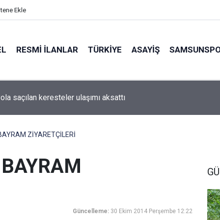
itene Ekle
EL
RESMI İLANLAR
TÜRKİYE
ASAYİŞ
SAMSUNSP
ola saçılan keresteler ulaşımı aksattı
 BAYRAM ZİYARETÇİLERİ
E BAYRAM
GÜ
Güncelleme:
30 Ekim 2014 Perşembe 12:22