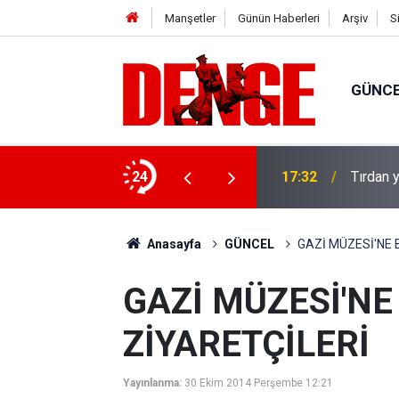
Manşetler
Günün Haberleri
Arşiv
S
GÜNC
u: 8 gözaltı
24
17:32
Tırdan y
Anasayfa
GÜNCEL
GAZİ MÜZESİ'NE
GAZİ MÜZESİ'N
ZİYARETÇİLERİ
Yayınlanma:
30 Ekim 2014 Perşembe 12:21