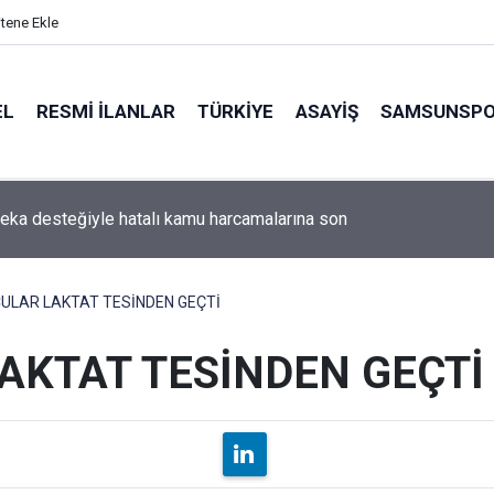
itene Ekle
EL
RESMI İLANLAR
TÜRKİYE
ASAYİŞ
SAMSUNSP
mpına bu yıl 10 bin başvuru yapıldı
ULAR LAKTAT TESİNDEN GEÇTİ
AKTAT TESİNDEN GEÇTİ