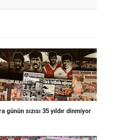
ra günün sızısı 35 yıldır dinmiyor