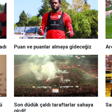
ladı
Puan ve puanlar almaya gideceğiz
Ar
ü
Son düdük çaldı taraftarlar sahaya
Sa
girdi!