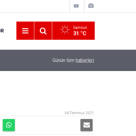
Samsun
OR
31 °C
11:29
Adalet sistemimizi geliştirmeye devam edeceğ
Günün tüm
haberleri
04 Temmuz 2021