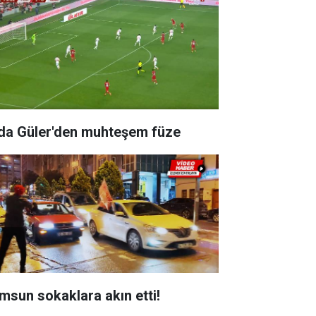
da Güler'den muhteşem füze
msun sokaklara akın etti!