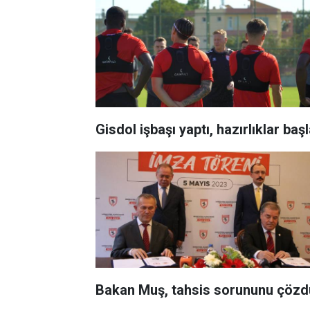
Gisdol işbaşı yaptı, hazırlıklar baş
Bakan Muş, tahsis sorununu çözd