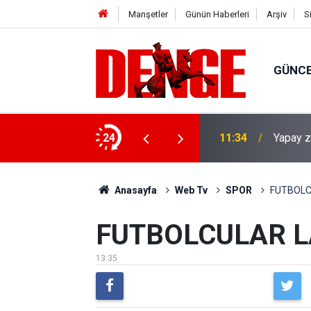
Manşetler
Günün Haberleri
Arşiv
S
GÜNC
amu harcamalarına son
24
11:33
Aile ka
Anasayfa
Web Tv
SPOR
FUTBOLC
FUTBOLCULAR L
13:35