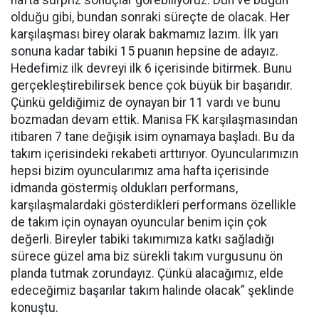
hafta sürpriz sonuçlar görebiliyoruz. Dün ve bugün
olduğu gibi, bundan sonraki süreçte de olacak. Her
karşılaşması birey olarak bakmamız lazım. İlk yarı
sonuna kadar tabiki 15 puanın hepsine de adayız.
Hedefimiz ilk devreyi ilk 6 içerisinde bitirmek. Bunu
gerçekleştirebilirsek bence çok büyük bir başarıdır.
Çünkü geldiğimiz de oynayan bir 11 vardı ve bunu
bozmadan devam ettik. Manisa FK karşılaşmasından
itibaren 7 tane değişik isim oynamaya başladı. Bu da
takım içerisindeki rekabeti arttırıyor. Oyuncularımızın
hepsi bizim oyuncularımız ama hafta içerisinde
idmanda göstermiş oldukları performans,
karşılaşmalardaki gösterdikleri performans özellikle
de takım için oynayan oyuncular benim için çok
değerli. Bireyler tabiki takımımıza katkı sağladığı
sürece güzel ama biz sürekli takım vurgusunu ön
planda tutmak zorundayız. Çünkü alacağımız, elde
edeceğimiz başarılar takım halinde olacak” şeklinde
konuştu.