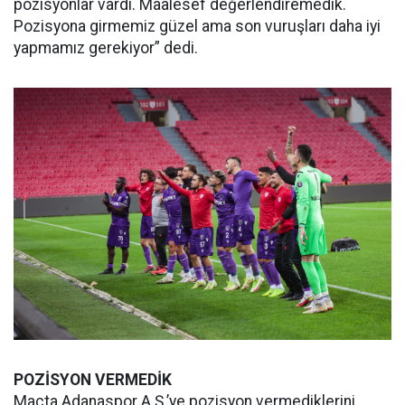
pozisyonlar vardı. Maalesef değerlendiremedik.
Pozisyona girmemiz güzel ama son vuruşları daha iyi
yapmamız gerekiyor” dedi.
POZİSYON VERMEDİK
Maçta Adanaspor A.Ş.’ye pozisyon vermediklerini