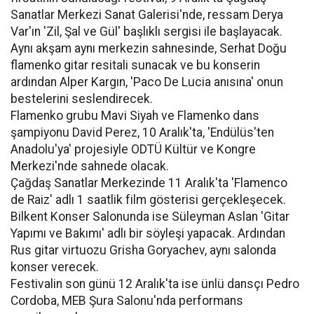
Sanatlar Merkezi Sanat Galerisi'nde, ressam Derya
Var'ın 'Zil, Şal ve Gül' başlıklı sergisi ile başlayacak.
Aynı akşam aynı merkezin sahnesinde, Serhat Doğu
flamenko gitar resitali sunacak ve bu konserin
ardından Alper Kargın, 'Paco De Lucia anısına' onun
bestelerini seslendirecek.
Flamenko grubu Mavi Siyah ve Flamenko dans
şampiyonu David Perez, 10 Aralık'ta, 'Endülüs'ten
Anadolu'ya' projesiyle ODTÜ Kültür ve Kongre
Merkezi'nde sahnede olacak.
Çağdaş Sanatlar Merkezinde 11 Aralık'ta 'Flamenco
de Raiz' adlı 1 saatlik film gösterisi gerçekleşecek.
Bilkent Konser Salonunda ise Süleyman Aslan 'Gitar
Yapımı ve Bakımı' adlı bir söyleşi yapacak. Ardından
Rus gitar virtuozu Grisha Goryachev, aynı salonda
konser verecek.
Festivalin son günü 12 Aralık'ta ise ünlü dansçı Pedro
Cordoba, MEB Şura Salonu'nda performans