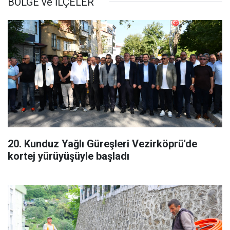
BÖLGE ve İLÇELER
20. Kunduz Yağlı Güreşleri Vezirköprü'de
kortej yürüyüşüyle başladı