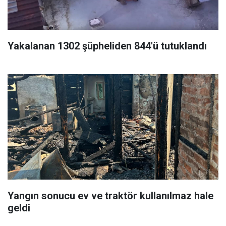
Yakalanan 1302 şüpheliden 844'ü tutuklandı
Yangın sonucu ev ve traktör kullanılmaz hale
geldi