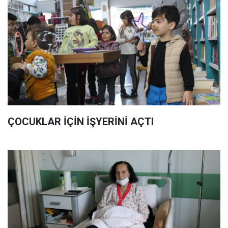
ÇOCUKLAR İÇİN İŞYERİNİ AÇTI