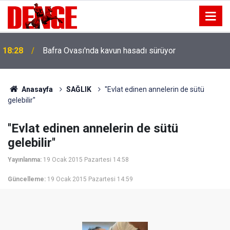
18:28
Bafra Ovası'nda kavun hasadı sürüyor
18:11
Prof. Dr. Ergin Öztürk’ten Adnan Bahadır'a ziyaret
Anasayfa
SAĞLIK
''Evlat edinen annelerin de sütü
gelebilir''
''Evlat edinen annelerin de sütü
gelebilir''
Yayınlanma:
19 Ocak 2015 Pazartesi 14:58
Güncelleme:
19 Ocak 2015 Pazartesi 14:59