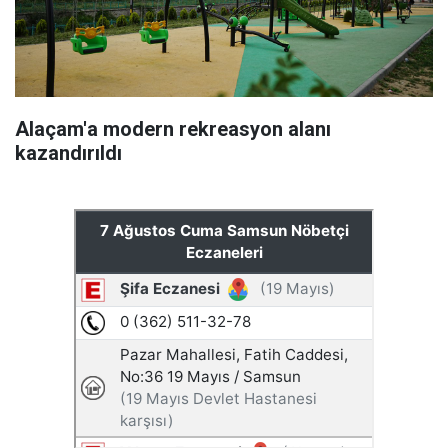
Alaçam'a modern rekreasyon alanı
kazandırıldı