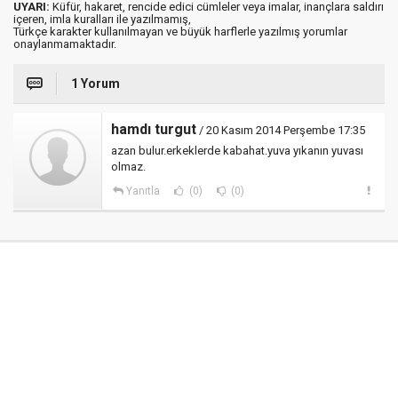
UYARI:
Küfür, hakaret, rencide edici cümleler veya imalar, inançlara saldırı
içeren, imla kuralları ile yazılmamış,
Türkçe karakter kullanılmayan ve büyük harflerle yazılmış yorumlar
onaylanmamaktadır.
1 Yorum
hamdı turgut
/ 20 Kasım 2014 Perşembe 17:35
azan bulur.erkeklerde kabahat.yuva yıkanın yuvası
olmaz.
Yanıtla
(0)
(0)