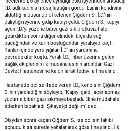
incelerken, 6 ay önce ayrıldığı eski işyerinden arkadaşı
İ.D. adlı kadınla mesajlaştığını gördü. Eşinin kendisini
aldattığını düşünüp öfkelenen Çiğdem S., İ.D.'nin
çalıştığı işyerine gidip kapıyı çaldı. Çiğdem S., kapıyı
açan İ.D.'yi yüzüne biber gazı sıkıp etkisiz hale
getirdikten sonra diğer elindeki bıçakla sağ
bacağından ve karın boşluğundan yaralayıp kaçtı.
Kanlar içinde yere yığılan İ.D.'nin yardımına
çevredekiler koştu. Yaralı İ.D., ihbar üzerine gelen
sağlık ekiplerinin ilk müdahalesinin ardından Gazi
Devlet Hastanesi'ne kaldırılarak tedavi altına alındı.
Hastanede polise ifade veren İ.D., kendisini Çiğdem
S.'nin yaraladığını söyleyip, "Kapıyı çaldı, açar açmaz
yüzüme biber gazı sıkmaya başladı. Eline müdahale
ederken bıçakladı. Şikayetçi değilim" dedi.
Olaydan sonra kaçan Çiğdem S. ise polisin takibi
sonucu kısa sürede yakalanarak gözaltına alındı. İlk