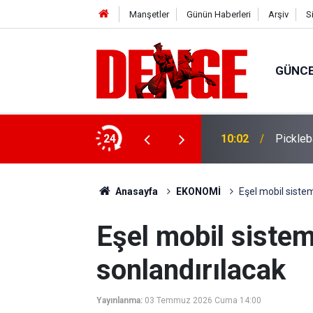
Manşetler
Günün Haberleri
Arşiv
S
GÜNC
ol ele geçirildi
24
10:02
Pickleb
Anasayfa
EKONOMİ
Eşel mobil sistem
Eşel mobil sistem
sonlandırılacak
Yayınlanma:
03 Temmuz 2026 Cuma 14:00