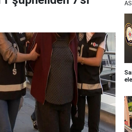
AS
Sam
ele