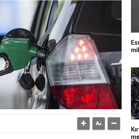
Es
mi
Kı
me