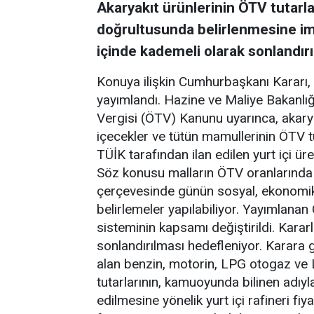
Akaryakıt ürünlerinin ÖTV tutarlar
doğrultusunda belirlenmesine im
içinde kademeli olarak sonlandır
Konuya ilişkin Cumhurbaşkanı Kararı,
yayımlandı. Hazine ve Maliye Bakanlığ
Vergisi (ÖTV) Kanunu uyarınca, akaryakı
içecekler ve tütün mamullerinin ÖTV t
TÜİK tarafından ilan edilen yurt içi ür
Söz konusu malların ÖTV oranlarında v
çerçevesinde günün sosyal, ekonomik
belirlemeler yapılabiliyor. Yayımlana
sisteminin kapsamı değiştirildi. Karar
sonlandırılması hedefleniyor. Karara g
alan benzin, motorin, LPG otogaz ve 
tutarlarının, kamuoyunda bilinen adıy
edilmesine yönelik yurt içi rafineri fiy