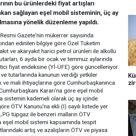
ının bu ürünlerdeki fiyat artışları
kan sağlayan eşel mobil sisteminin, üç ay
ılmasına yönelik düzenleme yapıldı.
 Resmi Gazete'nin mükerrer sayısında
ından edinilen bilgiye göre Özel Tüketim
t ve akaryakıt harici petrol ürünleri ile alkollü
utarları, 6 ayda bir ocak ve temmuz aylarında
etici fiyat endeksine (Yİ-ÜFE) göre güncelleniyor.
e tutarlarında kanunun verdiği yetkiler
Kür
zi
 ve mali ihtiyaçlarına göre Cumhurbaşkanınca
n Cumhurbaşkanı Kararı'na göre eşel mobil
la sistemin kademeli olarak üç ay içinde
öre ÖTV Kanunu'na ekli (I) sayılı listede yer
LPG tüpgaz ile benzeri malların ÖTV
la eşel mobil sistemi kapsamında tespit
atlarındaki artış ve azalışların ÖTV ve piyasa