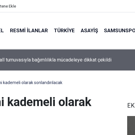
itene Ekle
EL
RESMI İLANLAR
TÜRKİYE
ASAYİŞ
SAMSUNSP
all turnuvasıyla bağımlılıkla mücadeleye dikkat çekildi
i kademeli olarak sonlandırılacak
i kademeli olarak
EK