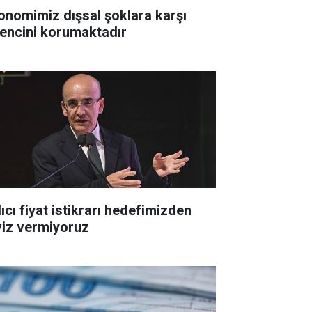
onomimiz dışsal şoklara karşı
rencini korumaktadır
ıcı fiyat istikrarı hedefimizden
viz vermiyoruz