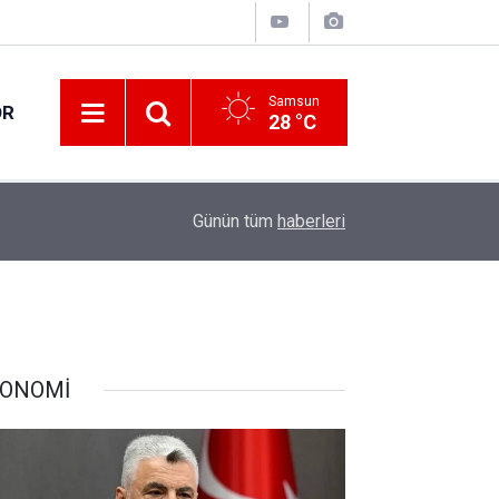
Samsun
OR
28 °C
09:43
Gözaltına alınan 11 şüpheliden 7'si tutuklandı
Günün tüm
haberleri
ONOMİ