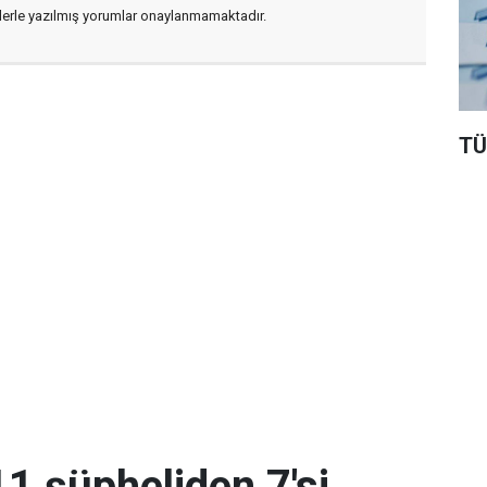
flerle yazılmış yorumlar onaylanmamaktadır.
TÜ
11 şüpheliden 7'si