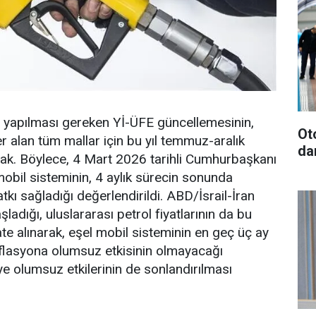
 yapılması gereken Yİ-ÜFE güncellemesinin,
Ot
er alan tüm mallar için bu yıl temmuz-aralık
da
k. Böylece, 4 Mart 2026 tarihli Cumhurbaşkanı
obil sisteminin, 4 aylık sürecin sonunda
ı sağladığı değerlendirildi. ABD/İsrail-İran
adığı, uluslararası petrol fiyatlarının da bu
te alınarak, eşel mobil sisteminin en geç üç ay
nflasyona olumsuz etkisinin olmayacağı
e olumsuz etkilerinin de sonlandırılması