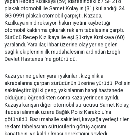
yapan Recep Kızılkaya (59) idaresindeki 67 SF 218
plakalı otomobil ile Samet Kolay'ın (31) kullandığı 34
GG 0991 plakalı otomobil çarpıştı. Kazada,
Kızılkaya'nın direksiyon hakimiyetini kaybettiği
otomobil kaldırıma çıkarak reklam tabelasına çarptı.
Sürücü Recep Kızılkaya ile eşi Şükriye Kızılkaya (60)
yaralandı. Yaralılar, ihbar üzerine olay yerine gelen
sağlık ekiplerinin ilk müdahalesinin ardından Ereğli
Devlet Hastanesi'ne götürüldü.
Kaza yerine gelen yaralı yakınları, kızgınlıkla
akrabalarına çarpan sürücünün üzerine yürüdü. Polisin
sakinleştirdiği iki genç, yakınlarının hangi hastanede
olduğunu öğrendikten sonra kaza yerinden ayrıldı.
Kazaya karışan diğer otomobil sürücüsü Samet Kolay,
ifadesi alınmak üzere Bağlık Polis Karakolu'na
götürüldü. Bazı mahalle sakinleri, kavşağa yerleştirilen
reklam tabelasının sürücülerin görüş açısını
kapattığını ve kaldırılması gerektiğini söyledi.