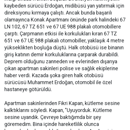
kaybeden sürücü Erdoğan, midibüsü yan yatırmak için
direksiyonu kırmaya çalıştı. Ancak bunda başarılı
olamayınca Konak Apartmanı önünde park halindeki 67
LN 102, 67 TZ 651 ve 67 UE 988 plakalı otomobillere
çarptı. Çarpmanın etkisi ile korkulukları kıran 67 TZ
651 ve 67 UE 988 plakalı otomobiller, yaklaşık 4 metre
yükseklikten boşluğa düştü. Halk otobüsü ise binanın
giriş katının demir korkuluklarına çarparak durabildi.
Deprem olduğunu zanneden ve evlerinden dışarıya
çıkan apartman sakinleri polise ve sağlık ekiplerine
haber verdi. Kazada şoka giren halk otobüsü
sürücüsü Muhammet Erdoğan, otomobil ile özel
hastaneye götürüldü.
Apartman sakinlerinden Fikri Kapan, kütleme sesine
kalktıklarını söyledi. Kapan, "Uyuyorduk. Kütleme
sesine uyandık. Çevreye baktığımda bir şey
göremedim. Bina içinde hareketlilik olunca