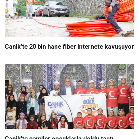
Canik'te 20 bin hane fiber internete kavuşuyor
Canik'te camiler çocuklarla doldu taştı