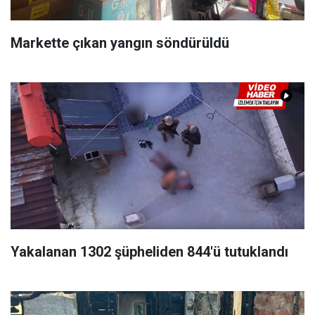
Markette çıkan yangın söndürüldü
Yakalanan 1302 şüpheliden 844'ü tutuklandı