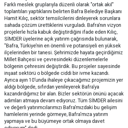
Farklı meslek gruplarıyla düzenli olarak "ortak akıl"
toplantıları yaptıklarını belirten Bafra Belediye Başkanı
Hamit Kılıç, sektör temsilcilerini dinleyerek sorunlara
sahada çözüm ürettiklerini vurguladı. Bafra’nın vizyon
projelerle hızla kabuk değiştirdiğini ifade eden Kılıç,
SİMDER üyelerine açık yatırım çağrısında bulunarak,
"Bafra, Türkiye’nin en önemli ve potansiyeli en yüksek
ilçelerinden bir tanesi. Şehrimizde hayata geçirdiğimiz
Millet Bahçesi ve çevresindeki düzenlemelerle
bölgenin çehresini değiştirdik. Bu projeler sayesinde
inşaat sektörü o bölgede ciddi bir ivme kazandı.
Ayrıca ayın 10’unda ihaleye çıkacağımız projemizin yer
aldığı bölgede, sıfırdan yenileyerek Bafra’ya
kazandırdığımız bir alan. Bizler sektörün önünü açacak
adımları atmaya devam ediyoruz. Tüm SİMDER ailesini
ve değerli yatırımcılarımızı Bafra’mızdaki bu gelişim
hamlelerini yerinde görmeye, Bafra'mıza yatırım
yapmaya ve bu büyümeye ortak olmaya davet