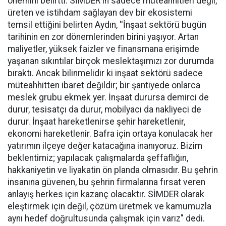
önemini belirtti. SİMDER'in sadece müteahhitleri değil,
üreten ve istihdam sağlayan dev bir ekosistemi
temsil ettiğini belirten Aydın, ''İnşaat sektörü bugün
tarihinin en zor dönemlerinden birini yaşıyor. Artan
maliyetler, yüksek faizler ve finansmana erişimde
yaşanan sıkıntılar birçok meslektaşımızı zor durumda
bıraktı. Ancak bilinmelidir ki inşaat sektörü sadece
müteahhitten ibaret değildir; bir şantiyede onlarca
meslek grubu ekmek yer. İnşaat durursa demirci de
durur, tesisatçı da durur, mobilyacı da nakliyeci de
durur. İnşaat hareketlenirse şehir hareketlenir,
ekonomi hareketlenir. Bafra için ortaya konulacak her
yatırımın ilçeye değer katacağına inanıyoruz. Bizim
beklentimiz; yapılacak çalışmalarda şeffaflığın,
hakkaniyetin ve liyakatin ön planda olmasıdır. Bu şehrin
insanına güvenen, bu şehrin firmalarına fırsat veren
anlayış herkes için kazanç olacaktır. SİMDER olarak
eleştirmek için değil, çözüm üretmek ve kamumuzla
aynı hedef doğrultusunda çalışmak için varız" dedi.