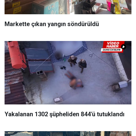
Markette çıkan yangın söndürüldü
Yakalanan 1302 şüpheliden 844'ü tutuklandı