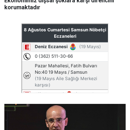
Ekonomimiz dışsal şoklara karşı direncini
korumaktadır