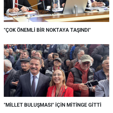
"ÇOK ÖNEMLİ BİR NOKTAYA TAŞINDI"
"MİLLET BULUŞMASI" İÇİN MİTİNGE GİTTİ