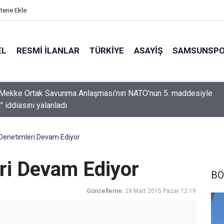
itene Ekle
EL
RESMI İLANLAR
TÜRKİYE
ASAYİŞ
SAMSUNSP
Mekke Ortak Savunma Anlaşması'nın NATO'nun 5. maddesiyle
i" iddiasını yalanladı
enetimleri Devam Ediyor
ri Devam Ediyor
BÖ
Güncelleme:
29 Mart 2015 Pazar 12:19