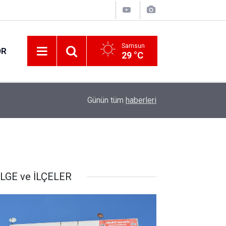
Samsun
OR
29 °C
09:11
Küresel gıda fiyatları 3,5 yılın zirvesinde
Günün tüm
haberleri
LGE ve İLÇELER