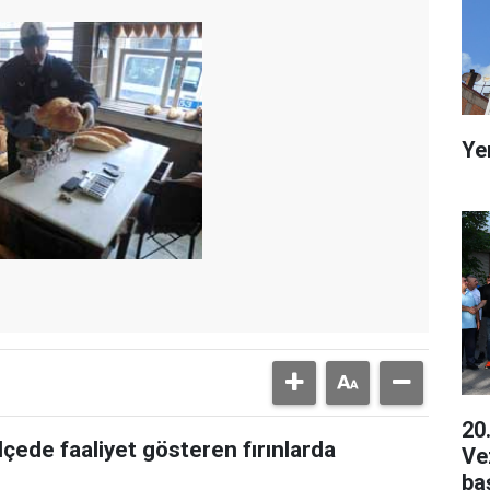
Ye
20
ilçede faaliyet gösteren fırınlarda
Ve
ba