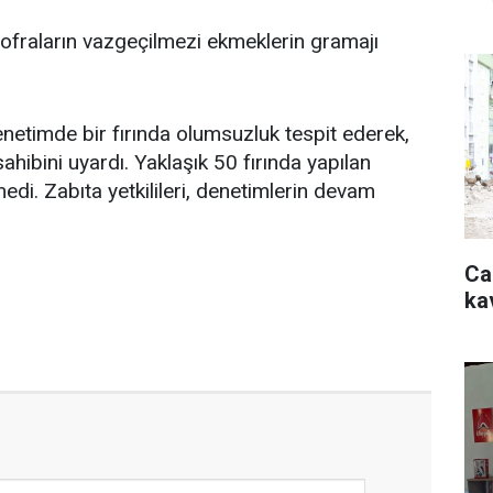
 sofraların vazgeçilmezi ekmeklerin gramajı
enetimde bir fırında olumsuzluk tespit ederek,
sahibini uyardı. Yaklaşık 50 fırında yapılan
edi. Zabıta yetkilileri, denetimlerin devam
Ca
ka