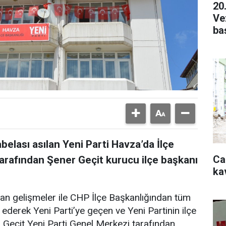
20
Ve
ba
belası asılan Yeni Parti Havza’da İlçe
Ca
tarafından Şener Geçit kurucu ilçe başkanı
ka
nan gelişmeler ile CHP İlçe Başkanlığından tüm
fa ederek Yeni Parti’ye geçen ve Yeni Partinin ilçe
 Geçit Yeni Parti Genel Merkezi tarafından