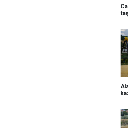
Ca
taş
Al
ka