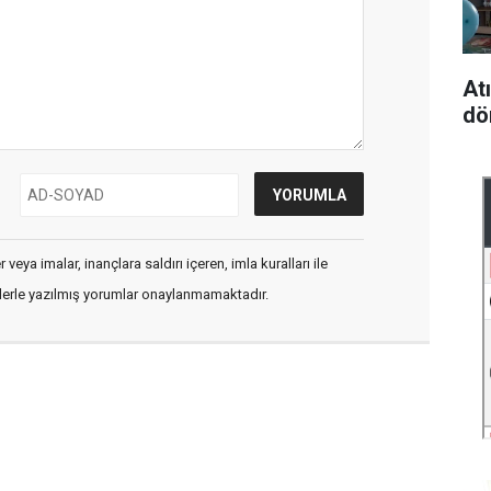
At
dö
veya imalar, inançlara saldırı içeren, imla kuralları ile
flerle yazılmış yorumlar onaylanmamaktadır.