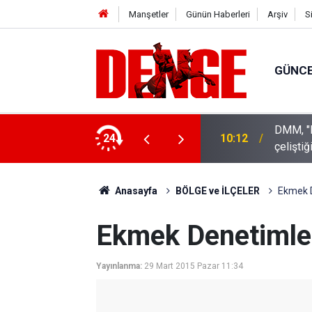
Manşetler
Günün Haberleri
Arşiv
S
GÜNC
DMM, "
urdu
24
10:12
çeliştiğ
Anasayfa
BÖLGE ve İLÇELER
Ekmek D
Ekmek Denetimle
Yayınlanma:
29 Mart 2015 Pazar 11:34