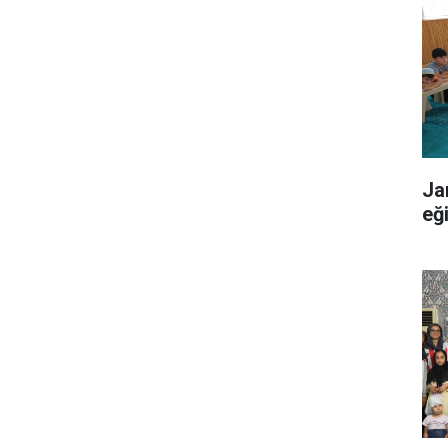
Ja
eğ