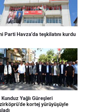
ni Parti Havza’da teşkilatını kurdu
. Kunduz Yağlı Güreşleri
zirköprü'de kortej yürüyüşüyle
şladı