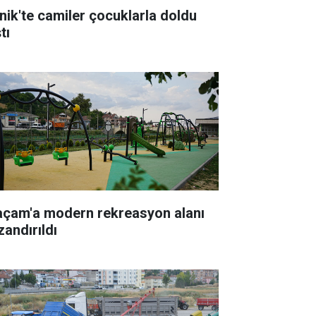
nik'te camiler çocuklarla doldu
tı
açam'a modern rekreasyon alanı
zandırıldı