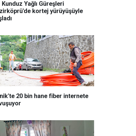
. Kunduz Yağlı Güreşleri
zirköprü'de kortej yürüyüşüyle
şladı
nik'te 20 bin hane fiber internete
vuşuyor