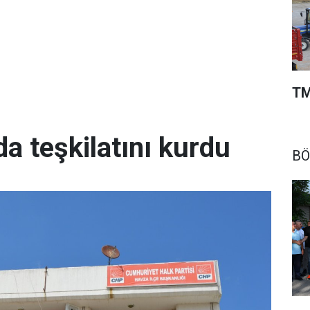
TM
da teşkilatını kurdu
BÖ