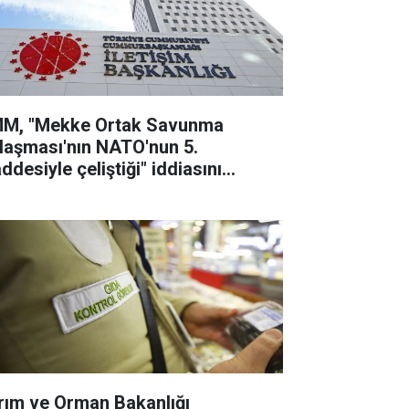
M, "Mekke Ortak Savunma
laşması'nın NATO'nun 5.
ddesiyle çeliştiği" iddiasını
lanladı
rım ve Orman Bakanlığı