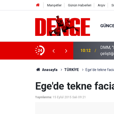
Manşetler
Günün Haberleri
Arşiv
S
GÜNC
DMM, "
urdu
24
10:12
çeliştiğ
Anasayfa
TÜRKİYE
Ege'de tekne faci
Ege'de tekne faci
Yayınlanma:
15 Eylül 2015 Salı 09:21