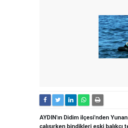
AYDIN'ın Didim ilçesi'nden Yuna
çalışırken bindikleri eski balıkç