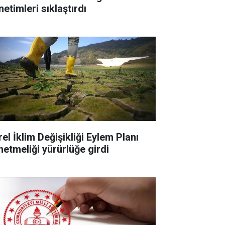
etimleri sıklaştırdı
el İklim Değişikliği Eylem Planı
netmeliği yürürlüğe girdi