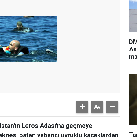
DM
An
ma
ya
nistan'ın Leros Adası'na geçmeye
Ta
ı teknesi batan yabancı uyruklu kaçaklardan