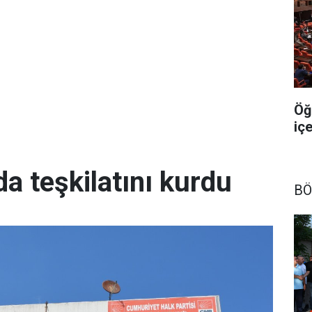
Öğ
iç
da teşkilatını kurdu
BÖ