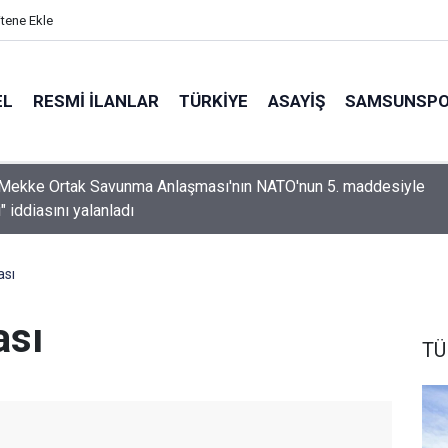
itene Ekle
EL
RESMI İLANLAR
TÜRKİYE
ASAYİŞ
SAMSUNSP
Mekke Ortak Savunma Anlaşması'nın NATO'nun 5. maddesiyle
i" iddiasını yalanladı
ası
ası
TÜ