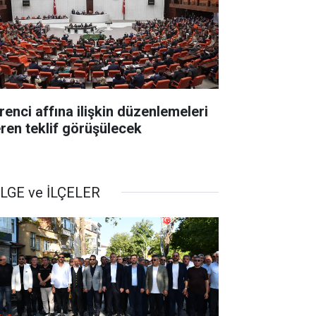
renci affına ilişkin düzenlemeleri
eren teklif görüşülecek
LGE ve İLÇELER