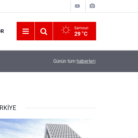
Samsun
OR
29 °C
09:11
Küresel gıda fiyatları 3,5 yılın zirvesinde
Günün tüm
haberleri
RKİYE