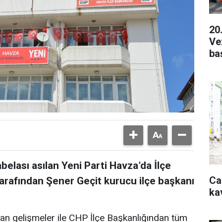
20
Ve
ba
belası asılan Yeni Parti Havza’da İlçe
Ca
tarafından Şener Geçit kurucu ilçe başkanı
ka
nan gelişmeler ile CHP İlçe Başkanlığından tüm