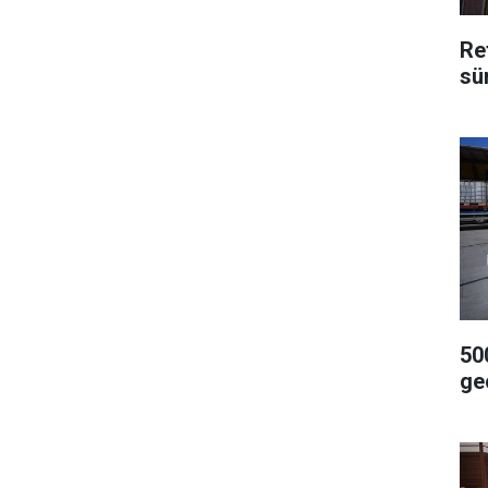
Re
sü
500
geç