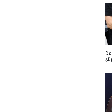
Do
şüp